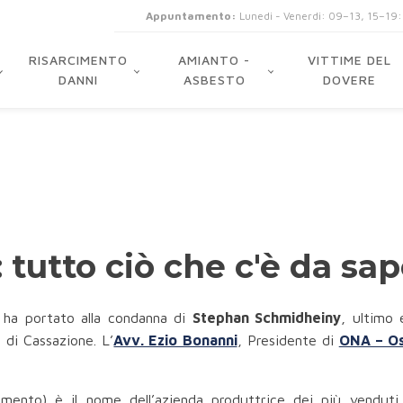
Appuntamento:
Lunedi - Venerdi: 09–13, 15–19
RISARCIMENTO
AMIANTO -
VITTIME DEL
DANNI
ASBESTO
DOVERE
 tutto ciò che c'è da sa
 ha portato alla condanna di
Stephan Schmidheiny
, ultimo 
 di Cassazione. L’
Avv. Ezio Bonanni
, Presidente di
ONA – Os
mento) è il nome dell’azienda produttrice dei più venduti