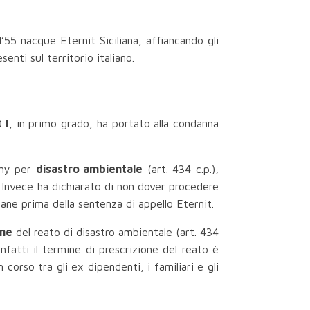
55 nacque Eternit Siciliana, affiancando gli
enti sul territorio italiano.
 I
, in primo grado, ha portato alla condanna
iny per
disastro ambientale
(art. 434 c.p.),
. Invece ha dichiarato di non dover procedere
ne prima della sentenza di appello Eternit.
one
del reato di disastro ambientale (art. 434
fatti il termine di prescrizione del reato è
 corso tra gli ex dipendenti, i familiari e gli