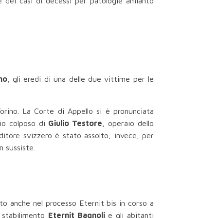
e dei casi di decessi per patologie amianto
no
, gli eredi di una delle due vittime per le
rino. La Corte di Appello si è pronunciata
dio colposo di
Giulio Testore
, operaio dello
ditore svizzero è stato assolto, invece, per
n sussiste.
o anche nel processo Eternit bis in corso a
o stabilimento
Eternit Bagnoli
e gli abitanti