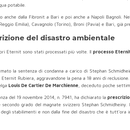
qua potabile.
anche dalla Fibronit a Bari e poi anche a Napoli Bagnoli. Nel’
eggio Emilia), Cavagnolo (Torino), Broni (Pavia) e Bari, già pres
crizione del disastro ambientale
ri Eternit sono stati processati più volte. Il
processo Eternit
ermato la sentenza di condanna a carico di Stephan Schmidhe
d Eternit Rubiera, aggravandone la pena a 18 anni di reclusione
belga
Louis De Cartier De Marchienne
, deceduto poche settima
enza del 19 novembre 2014, n. 7941, ha dichiarato la
prescrizi
 e secondo grado del magnate svizzero Stephan Schmidheiny. In
egli stabilimenti e non dalla fine del disastro che è tutt'ora in