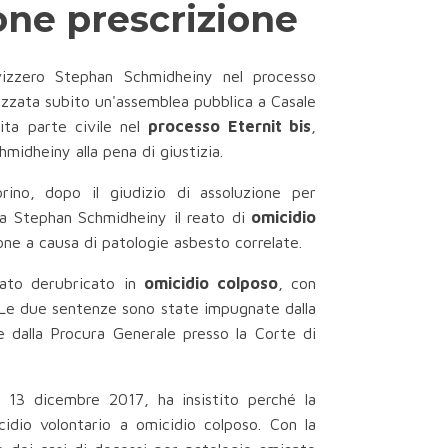
one prescrizione
vizzero Stephan Schmidheiny nel processo
nizzata subito un'assemblea pubblica a Casale
ita parte civile nel
processo Eternit bis
,
midheiny alla pena di giustizia.
rino, dopo il giudizio di assoluzione per
 a Stephan Schmidheiny il reato di
omicidio
ne a causa di patologie asbesto correlate.
stato derubricato in
omicidio colposo
, con
 Le due sentenze sono state impugnate dalla
e dalla Procura Generale presso la Corte di
l 13 dicembre 2017, ha insistito perché la
idio volontario a omicidio colposo. Con la