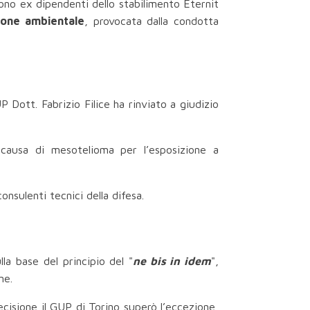
ono ex dipendenti dello stabilimento Eternit
ione ambientale
, provocata dalla condotta
UP Dott. Fabrizio Filice ha rinviato a giudizio
causa di mesotelioma per l’esposizione a
nsulenti tecnici della difesa.
a base del principio del "
ne bis in idem
",
ne.
 decisione il GUP di Torino superò l’eccezione,