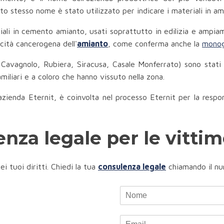
to stesso nome è stato utilizzato per indicare i materiali in a
iali in cemento amianto, usati soprattutto in edilizia e ampia
cità cancerogena dell'
amianto
, come conferma anche la
monog
i, Cavagnolo, Rubiera, Siracusa, Casale Monferrato) sono stati 
familiari e a coloro che hanno vissuto nella zona.
azienda Eternit, è coinvolta nel processo Eternit per la respon
tenza legale per le vitti
ei tuoi diritti. Chiedi la tua
consulenza legale
chiamando il nu