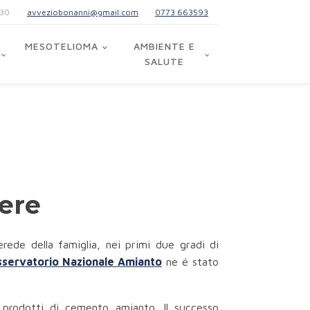
:30
avveziobonanni@gmail.com
0773 663593
MESOTELIOMA
AMBIENTE E
SALUTE
pere
erede della famiglia, nei primi due gradi di
servatorio Nazionale Amianto
ne é stato
 prodotti di cemento amianto. Il successo