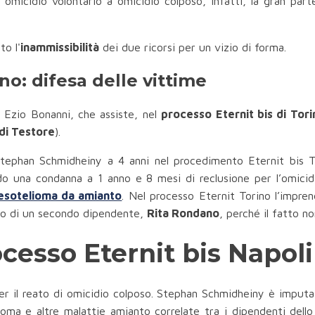
omicidio volontario a omicidio colposo, infatti, la gran part
to l'
inammissibilità
dei due ricorsi per un vizio di forma.
no: difesa delle vittime
. Ezio Bonanni, che assiste, nel
processo Eternit bis di Tori
di Testore
).
tephan Schmidheiny a 4 anni nel procedimento Eternit bis To
do una condanna a 1 anno e 8 mesi di reclusione per l’omici
sotelioma da amianto
. Nel processo Eternit Torino l’impren
poso di un secondo dipendente,
Rita Rondano
, perché il fatto no
cesso Eternit bis Napoli
r il reato di omicidio colposo. Stephan Schmidheiny è imputat
oma e altre malattie amianto correlate tra i dipendenti dell