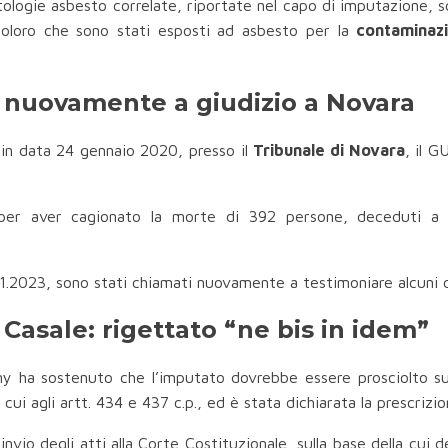
logie asbesto correlate, riportate nel capo di imputazione, s
 coloro che sono stati esposti ad asbesto per la
contaminaz
y nuovamente a giudizio a Novara
 in data 24 gennaio 2020, presso il
Tribunale di Novara
, il G
per aver cagionato la morte di 392 persone, deceduti a 
01.2023, sono stati chiamati nuovamente a testimoniare alcuni co
 Casale: rigettato “ne bis in idem”
y ha sostenuto che l’imputato dovrebbe essere prosciolto sull
 cui agli artt. 434 e 437 c.p., ed è stata dichiarata la prescrizio
l rinvio degli atti alla Corte Costituzionale, sulla base della cui