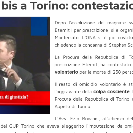
 bis a Torino: contestazi
Dopo l'assoluzione del magnate s
Eternit I per prescrizione, si è orga
Monferrato. L'ONA si è poi costitu
chiedendo la condanna di Stephan Sch
La Procura della Repubblica di To
prescrizione Eternit, ha contestato
volontario
per la morte di 258 perso
Il reato di omicidio volontario è 
l’aggravante della
colpa cosciente
.
Procura della Repubblica di Torino 
Appello di Torino.
L'Avv. Ezio Bonanni, all'udienza de
a del GUP Torino che aveva alleggerito l'imputazione da omic