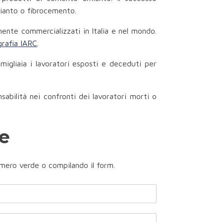
mianto o fibrocemento.
mente commercializzati in Italia e nel mondo.
rafia IARC
.
migliaia i lavoratori esposti e deceduti per
sabilità nei confronti dei lavoratori morti o
me
mero verde o compilando il form.