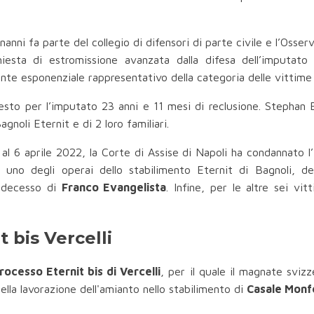
anni fa parte del collegio di difensori di parte civile e l’Oss
richiesta di estromissione avanzata dalla difesa dell’imputa
nte esponenziale rappresentativo della categoria delle vittime 
esto per l’imputato 23 anni e 11 mesi di reclusione. Stephan
gnoli Eternit e di 2 loro familiari.
al 6 aprile 2022, la Corte di Assise di Napoli ha condannato l
, uno degli operai dello stabilimento Eternit di Bagnoli, 
l decesso di
Franco Evangelista
. Infine, per le altre sei vi
 bis Vercelli
rocesso Eternit bis di Vercelli
, per il quale il magnate svizz
ella lavorazione dell'amianto nello stabilimento di
Casale Monf