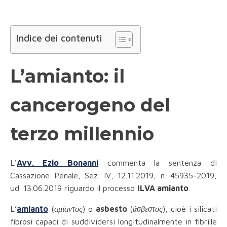
Indice dei contenuti
L’amianto: il
cancerogeno del
terzo millennio
L'
Avv. Ezio Bonanni
commenta la sentenza di
Cassazione Penale, Sez. IV, 12.11.2019, n. 45935-2019,
ud. 13.06.2019 riguardo il processo
ILVA amianto
.
L’
amianto
(
αμίαντος
) o
asbesto
(
άσβεστος
), cioè i silicati
fibrosi capaci di suddividersi longitudinalmente in fibrille