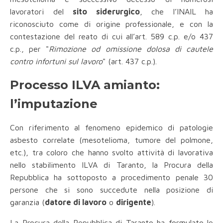
lavoratori del
sito siderurgico
, che l’INAIL ha
riconosciuto come di origine professionale, e con la
contestazione del reato di cui all’art. 589 c.p. e/o 437
c.p., per "
Rimozione od omissione dolosa di cautele
contro infortuni sul lavoro
" (art. 437 c.p.).
Processo ILVA amianto:
l’imputazione
Con riferimento al fenomeno epidemico di patologie
asbesto correlate (mesotelioma, tumore del polmone,
etc.), tra coloro che hanno svolto attività di lavorativa
nello stabilimento ILVA di Taranto, la Procura della
Repubblica ha sottoposto a procedimento penale 30
persone che si sono succedute nella posizione di
garanzia (
datore di lavoro
o
dirigente
).
La Procura della Repubblica di Taranto ha formulato le