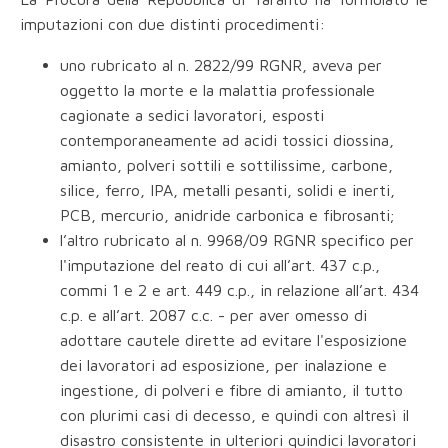
imputazioni con due distinti procedimenti:
uno rubricato al n. 2822/99 RGNR, aveva per
oggetto la morte e la malattia professionale
cagionate a sedici lavoratori, esposti
contemporaneamente ad acidi tossici diossina,
amianto, polveri sottili e sottilissime, carbone,
silice, ferro, IPA, metalli pesanti, solidi e inerti,
PCB, mercurio, anidride carbonica e fibrosanti;
l’altro rubricato al n. 9968/09 RGNR specifico per
l'imputazione del reato di cui all’art. 437 c.p.,
commi 1 e 2 e art. 449 c.p., in relazione all’art. 434
c.p. e all’art. 2087 c.c. - per aver omesso di
adottare cautele dirette ad evitare l'esposizione
dei lavoratori ad esposizione, per inalazione e
ingestione, di polveri e fibre di amianto, il tutto
con plurimi casi di decesso, e quindi con altresì il
disastro consistente in ulteriori quindici lavoratori