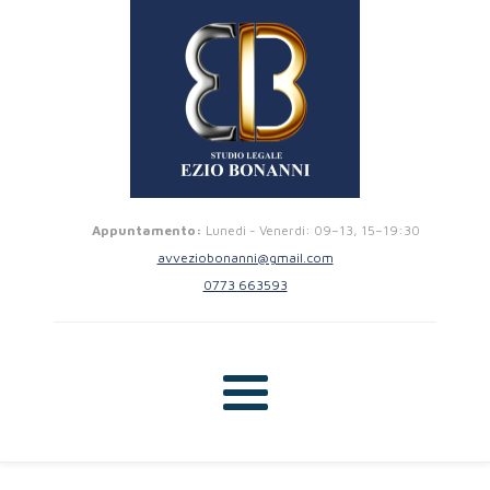
Appuntamento:
Lunedi - Venerdi: 09–13, 15–19:30
avveziobonanni@gmail.com
0773 663593