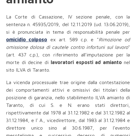
La Corte di Cassazione, IV sezione penale, con la
sentenza n. 45935/2019, del 12.11.2019 (ud. 13.06.2019),
si è pronunciata in tema di responsabilità penale per
omicidio colposo
ex art. 589 c.p. e "
Rimozione od
omissione dolosa di cautele contro infortuni sul lavoro
"
(art. 437 c.p.), con riferimento all’imputazione per la
morte di decine di
lavoratori esposti ad amianto
nel
sito ILVA di Taranto.
La vicenda processuale trae origine dalla contestazione
dei comportamenti attivi e omissivi dei titolari della
posizione di garanzia, nello stabilimento ILVA amianto di
Taranto, di cui S. e N. erano stati direttori,
rispettivamente dal 1978 al 31.12.1982 e dal 31.12.1982 al
31.12.1984, e l' A., vicedirettore, dal 1983 al 31.12.1984 e
direttore unico sino al 30.6.1987, per l’evento
mesotelioma e successivo decesso di numerosi