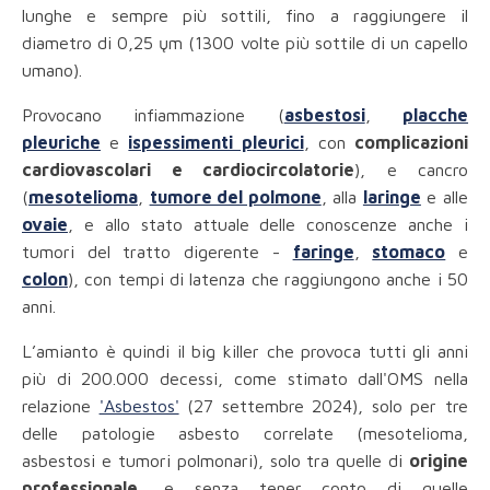
lunghe e sempre più sottili, fino a raggiungere il
diametro di 0,25 ųm (1300 volte più sottile di un capello
umano).
Provocano infiammazione (
asbestosi
,
placche
pleuriche
e
ispessimenti pleurici
, con
complicazioni
cardiovascolari e cardiocircolatorie
), e cancro
(
mesotelioma
,
tumore del polmone
, alla
laringe
e alle
ovaie
, e allo stato attuale delle conoscenze anche i
tumori del tratto digerente -
faringe
,
stomaco
e
colon
), con tempi di latenza che raggiungono anche i 50
anni.
L’amianto è quindi il big killer che provoca tutti gli anni
più di 200.000 decessi, come stimato dall'OMS nella
relazione
'Asbestos'
(27 settembre 2024), solo per tre
delle patologie asbesto correlate (mesotelioma,
asbestosi e tumori polmonari), solo tra quelle di
origine
professionale
, e senza tener conto di quelle