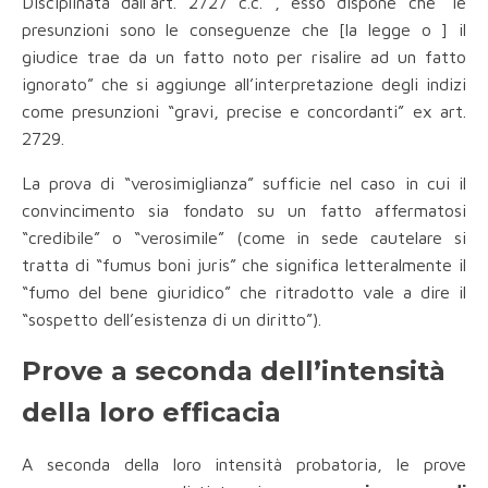
Disciplinata dall’art. 2727 c.c. , esso dispone che “le
presunzioni sono le conseguenze che [la legge o ] il
giudice trae da un fatto noto per risalire ad un fatto
ignorato” che si aggiunge all’interpretazione degli indizi
come presunzioni “gravi, precise e concordanti” ex art.
2729.
La prova di “verosimiglianza” sufficie nel caso in cui il
convincimento sia fondato su un fatto affermatosi
“credibile” o “verosimile” (come in sede cautelare si
tratta di “fumus boni juris” che significa letteralmente il
“fumo del bene giuridico” che ritradotto vale a dire il
“sospetto dell’esistenza di un diritto”).
Prove a seconda dell’intensità
della loro efficacia
A seconda della loro intensità probatoria, le prove