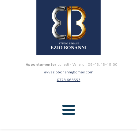
Appuntamento:
Lunedi - Venerdi: 09–13, 15–19:30
avveziobonanni@gmail.com
0773 663593