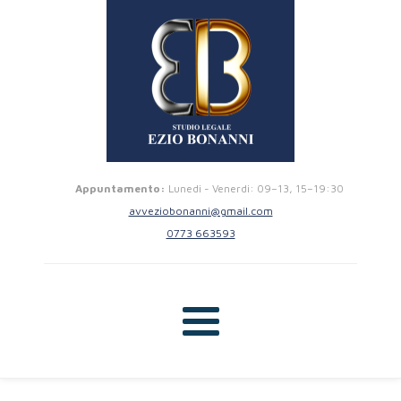
Appuntamento:
Lunedi - Venerdi: 09–13, 15–19:30
avveziobonanni@gmail.com
0773 663593