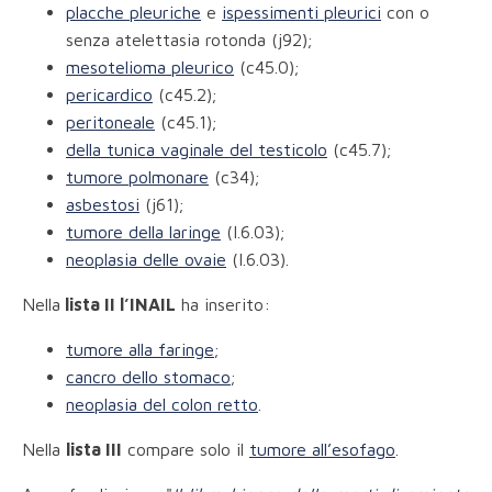
placche pleuriche
e
ispessimenti pleurici
con o
senza atelettasia rotonda (j92);
mesotelioma pleurico
(c45.0);
pericardico
(c45.2);
peritoneale
(c45.1);
della tunica vaginale del testicolo
(c45.7);
tumore polmonare
(c34);
asbestosi
(j61);
tumore della laringe
(I.6.03);
neoplasia delle ovaie
(I.6.03).
Nella
lista II l’INAIL
ha inserito:
tumore alla faringe
;
cancro dello stomaco
;
neoplasia del colon retto
.
Nella
lista III
compare solo il
tumore all’esofago
.