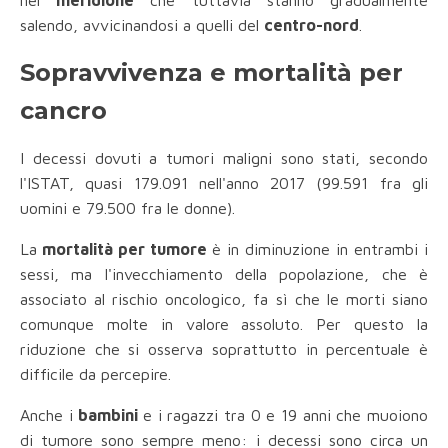
nel
meridione
che tuttavia stanno gradualmente
salendo, avvicinandosi a quelli del
centro-nord
.
Sopravvivenza e mortalità per
cancro
I decessi dovuti a tumori maligni sono stati, secondo
l'ISTAT, quasi 179.091 nell'anno 2017 (99.591 fra gli
uomini e 79.500 fra le donne).
La
mortalità per tumore
è in diminuzione in entrambi i
sessi, ma l'invecchiamento della popolazione, che è
associato al rischio oncologico, fa sì che le morti siano
comunque molte in valore assoluto. Per questo la
riduzione che si osserva soprattutto in percentuale è
difficile da percepire.
Anche i
bambini
e i ragazzi tra 0 e 19 anni che muoiono
di tumore sono sempre meno: i decessi sono circa un