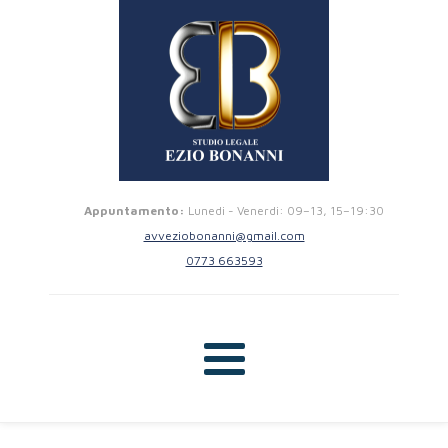
Appuntamento:
Lunedi - Venerdi: 09–13, 15–19:30
avveziobonanni@gmail.com
0773 663593