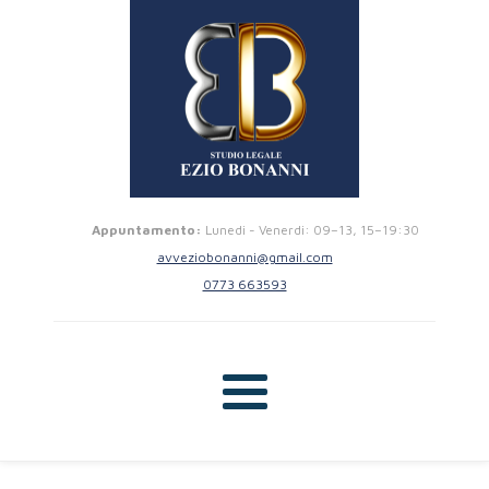
Appuntamento:
Lunedi - Venerdi: 09–13, 15–19:30
avveziobonanni@gmail.com
0773 663593