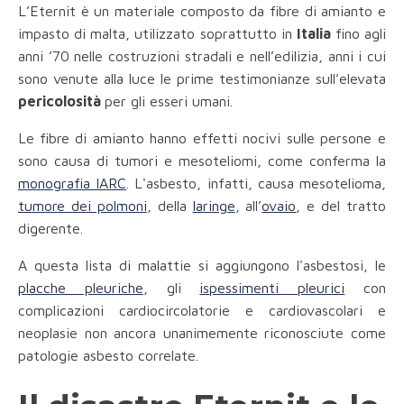
L’Eternit è un materiale composto da fibre di amianto e
impasto di malta, utilizzato soprattutto in
Italia
fino agli
anni ’70 nelle costruzioni stradali e nell’edilizia, anni i cui
sono venute alla luce le prime testimonianze sull’elevata
pericolosità
per gli esseri umani.
Le
fibre di amianto hanno effetti nocivi sulle persone e
sono causa di tumori e mesoteliomi, come conferma la
monografia IARC
. L'asbesto, infatti, causa mesotelioma,
tumore dei polmoni
, della
laringe
, all’
ovaio
, e del tratto
digerente.
A questa lista di malattie si aggiungono l'asbestosi, le
placche pleuriche
, gli
ispessimenti pleurici
con
complicazioni cardiocircolatorie e cardiovascolari e
neoplasie non ancora unanimemente riconosciute come
patologie asbesto correlate.