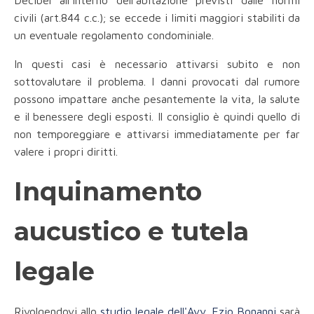
Decibel all’interno dell’abitazione previsti dalle normi
civili (art.844 c.c.); se eccede i limiti maggiori stabiliti da
un eventuale regolamento condominiale.
In questi casi è necessario attivarsi subito e non
sottovalutare il problema. I danni provocati dal rumore
possono impattare anche pesantemente la vita, la salute
e il benessere degli esposti. Il consiglio è quindi quello di
non temporeggiare e attivarsi immediatamente per far
valere i propri diritti.
Inquinamento
aucustico e tutela
legale
Rivolgendovi allo
studio legale dell'Avv. Ezio Bonanni
sarà