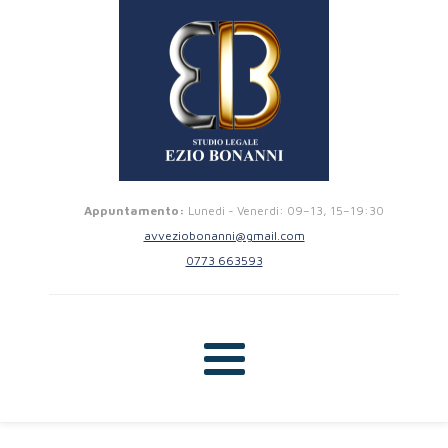
Appuntamento:
Lunedi - Venerdi: 09–13, 15–19:30
avveziobonanni@gmail.com
0773 663593