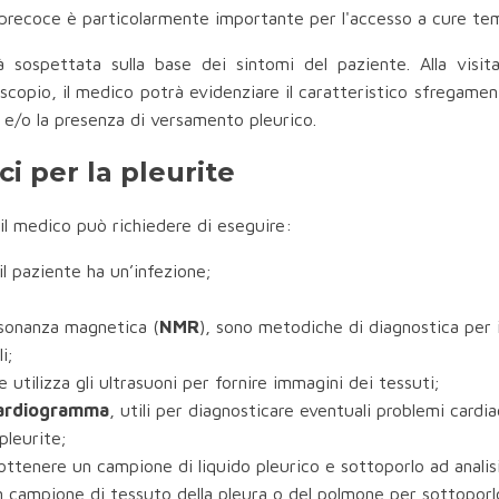
si precoce è particolarmente importante per l'accesso a cure te
ià sospettata sulla base dei sintomi del paziente. Alla vis
copio, il medico potrà evidenziare il caratteristico sfregament
 e/o la presenza di versamento pleurico.
ci per la pleurite
 il medico può richiedere di eseguire:
il paziente ha un’infezione;
isonanza magnetica (
NMR
), sono metodiche di diagnostica per
i;
 utilizza gli ultrasuoni per fornire immagini dei tessuti;
ardiogramma
, utili per diagnosticare eventuali problemi card
pleurite;
ttenere un campione di liquido pleurico e sottoporlo ad analisi
un campione di tessuto della pleura o del polmone per sottoporl