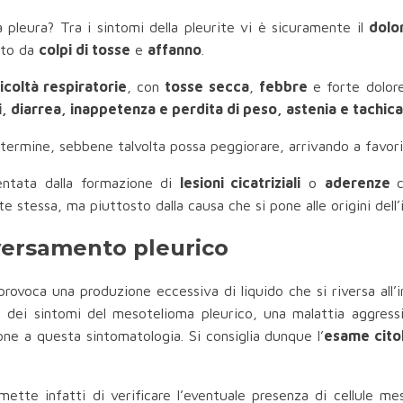
a pleura? Tra i sintomi della pleurite vi è sicuramente il
dolo
ato da
colpi di tosse
e
affanno
.
ficoltà respiratorie
, con
tosse secca
,
febbre
e forte dolore
di, diarrea, inappetenza e perdita di peso, astenia e tachic
o termine, sebbene talvolta possa peggiorare, arrivando a favor
entata dalla formazione di
lesioni cicatriziali
o
aderenze
e stessa, ma piuttosto dalla causa che si pone alle origini dell
 versamento pleurico
 provoca una produzione eccessiva di liquido che si riversa all’
no dei sintomi del mesotelioma pleurico, una malattia aggres
one a questa sintomatologia. Si consiglia dunque l’
esame cito
mette infatti di verificare l’eventuale presenza di cellule me