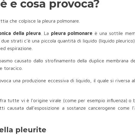
'è e cosa provoca?
ttia che colpisce la pleura polmonare.
onica della pleura
. La
pleura polmonare
è una sottile mem
ei due strati c'è una piccola quantità di liquido (liquido pleuri
 ed espirazione.
pasmo causato dallo strofinamento della duplice membrana dell
e toracico.
ovoca una produzione eccessiva di liquido, il quale si riversa al
ra tutte vi è l'origine virale (come per esempio influenza) o 
atti causata dall'esposizione a sostanze cancerogene come l
ella pleurite