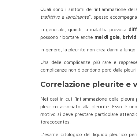
Quali sono i sintomi dell'infiammazione dell
trafittivo e lancinante
“, spesso accompagn
In generale, quindi, la malattia provoca
dif
possono riportare anche
mal di gola, brivi
In genere, la pleurite non crea danni a lung
Una delle complicanze più rare è rappres
complicanze non dipendono però dalla pleurit
Correlazione pleurite e
Nei casi in cui l’infiammazione della pleura
pleurico associato alla pleurite. Esso è u
motivo si deve prestare particolare attenzi
toracocentesi.
L’esame citologico del liquido pleurico per