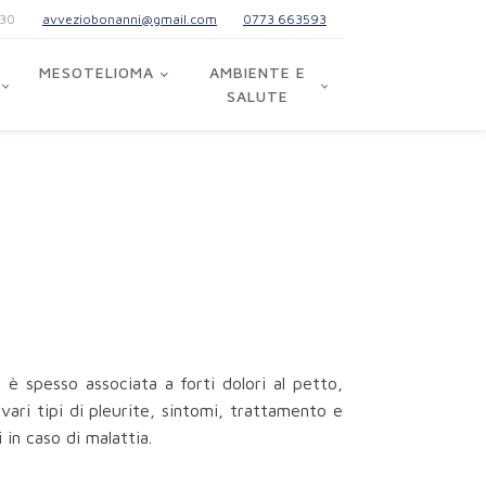
:30
avveziobonanni@gmail.com
0773 663593
MESOTELIOMA
AMBIENTE E
SALUTE
è spesso associata a forti dolori al petto,
vari tipi di pleurite, sintomi, trattamento e
 in caso di malattia.