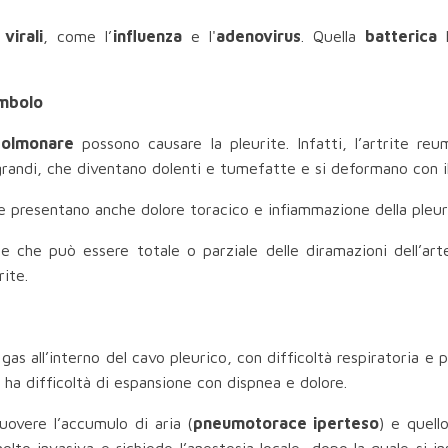
 virali
, come l’
influenza
e l'
adenovirus
. Quella
batterica
h
embolo
polmonare
possono causare la pleurite. Infatti, l’artrite re
e grandi, che diventano dolenti e tumefatte e si deformano con 
ide presentano anche dolore toracico e infiammazione della pleur
 che può essere totale o parziale delle diramazioni dell’art
ite.
 all’interno del cavo pleurico, con difficoltà respiratoria e ple
 ha difficoltà di espansione con dispnea e dolore.
uovere l’accumulo di aria (
pneumotorace iperteso
) e quell