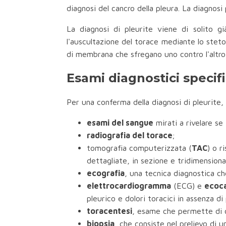
diagnosi del cancro della pleura. La diagno
La diagnosi di pleurite viene di solito g
l'auscultazione del torace mediante lo stetos
di membrana che sfregano uno contro l'altro
Esami diagnostici specifi
Per una conferma della diagnosi di pleurite,
esami del sangue
mirati a rivelare se 
radiografia del torace
;
tomografia computerizzata (
TAC
) o r
dettagliate, in sezione e tridimensional
ecografia
, una tecnica diagnostica che
elettrocardiogramma
(ECG) e
ecoc
pleurico e dolori toracici in assenza di 
toracentesi
, esame che permette di o
biopsia
, che consiste nel prelievo di 