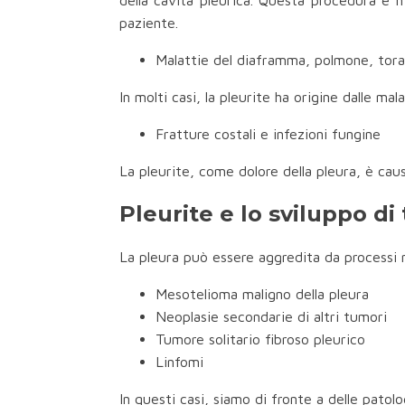
della cavità pleurica. Questa procedura è m
paziente.
Malattie del diaframma, polmone, tora
In molti casi, la pleurite ha origine dalle m
Fratture costali e infezioni fungine
La pleurite, come dolore della pleura, è caus
Pleurite e lo sviluppo di
La pleura può essere aggredita da processi ne
Mesotelioma maligno della pleura
Neoplasie secondarie di altri tumori
Tumore solitario fibroso pleurico
Linfomi
In questi casi, siamo di fronte a delle patolo