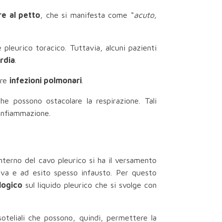
re al petto
, che si manifesta come “
acuto,
 pleurico toracico. Tuttavia, alcuni pazienti
ardia
.
ire
infezioni polmonari
.
che possono ostacolare la respirazione. Tali
’infiammazione.
interno del cavo pleurico si ha il versamento
siva e ad esito spesso infausto. Per questo
logico
sul liquido pleurico che si svolge con
soteliali che possono, quindi, permettere la