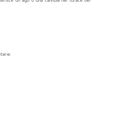
nserisce un ago o una cannula nel torace del
tarie.