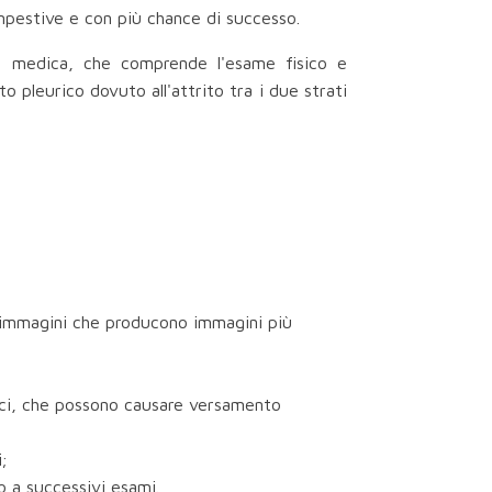
mpestive e con più chance di successo.
ita medica, che comprende l'esame fisico e
o pleurico dovuto all'attrito tra i due strati
 immagini che producono immagini più
iaci, che possono causare versamento
;
o a successivi esami.