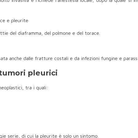
olto invasiva e richiede l’anestesia locale, dopo la quale si i
ce e pleurite
alattie del diaframma, del polmone e del torace.
ata anche dalle fratture costali e da infezioni fungine e parassi
 tumori pleurici
oplastici, tra i quali:
gie serie, di cui la pleurite è solo un sintomo.