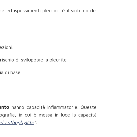
he ed ispessimenti pleurici, è il sintomo del
ezioni.
ischio di sviluppare la pleurite.
a di base.
anto
hanno capacità infiammatorie. Queste
ografia, in cui è messa in luce la capacità
nd anthophyllite
“.