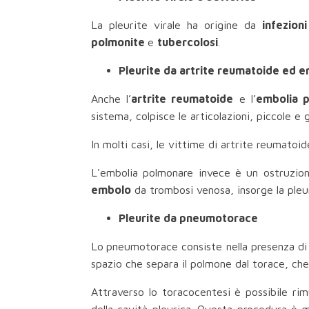
La pleurite virale ha origine da
infezioni
polmonite
e
tubercolosi
.
Pleurite da artrite reumatoide ed 
Anche l’
artrite reumatoide
e l’
embolia 
sistema, colpisce le articolazioni, piccole 
In molti casi, le vittime di artrite reumato
L'embolia polmonare invece è un ostruzione
embolo
da trombosi venosa, insorge la pleur
Pleurite da pneumotorace
Lo
pneumotorace consiste nella presenza di gas
spazio che separa il polmone dal torace, che
Attraverso lo toracocentesi è possibile rim