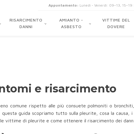
Appuntamento:
Lunedi - Venerdi: 09–13, 15–19
RISARCIMENTO
AMIANTO -
VITTIME DEL
DANNI
ASBESTO
DOVERE
sintomi e risarcimento
eno comune rispetto alle più consuete polmoniti o bronchiti, 
 questa guida scopriamo tutto sulla pleurite, cosa la causa, i 
lle vittime di pleurite e come ottenere il risarcimento dei danni