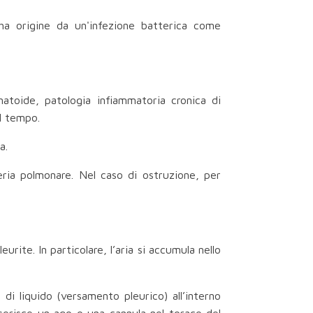
a origine da un'infezione batterica come
umatoide, patologia infiammatoria cronica di
il tempo.
a.
eria polmonare. Nel caso di ostruzione, per
urite. In particolare, l’aria si accumula nello
o di liquido (versamento pleurico) all’interno