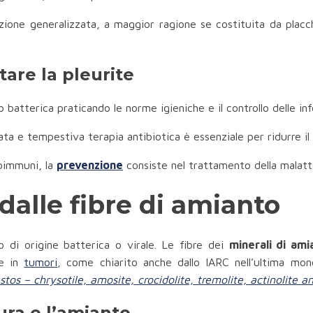
mazione generalizzata, a maggior ragione se costituita da placc
are la pleurite
 o batterica praticando le norme igieniche e il controllo delle inf
ta e tempestiva terapia antibiotica è essenziale per ridurre il r
toimmuni, la
prevenzione
consiste nel trattamento della malatti
dalle fibre di amianto
 di origine batterica o virale. Le fibre dei
minerali di ami
re in
tumori
, come chiarito anche dallo IARC nell’ultima mon
stos – chrysotile, amosite, crocidolite, tremolite, actinolite a
ura e l’amianto