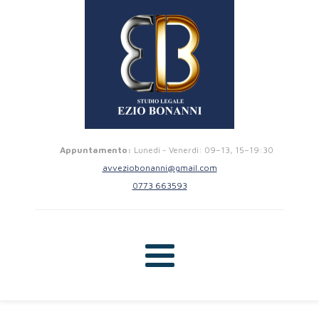
Appuntamento:
Lunedi - Venerdi: 09–13, 15–19:30
avveziobonanni@gmail.com
0773 663593