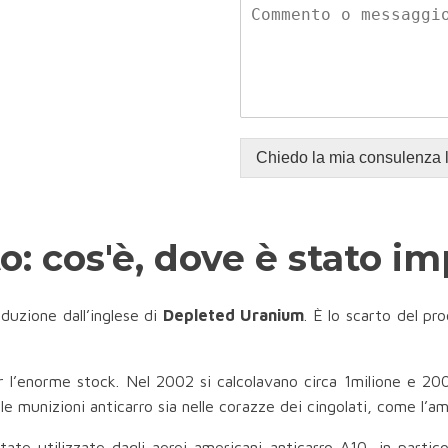
Chiedo la mia consulenza 
: cos'è, dove è stato im
aduzione dall’inglese di
Depleted Uranium
. È lo scarto del pr
 l’enorme stock. Nel 2002 si calcolavano circa 1milione e 200
elle munizioni anticarro sia nelle corazze dei cingolati, come l
tate utilizzate dagli aerei americani anticarro A10, in partico