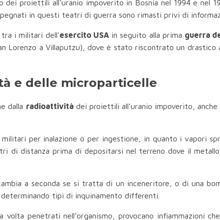
o dei proiettili all'uranio impoverito in Bosnia nel 1994 e nel 1
mpegnati in questi teatri di guerra sono rimasti privi di informaz
a i militari dell'
esercito USA
in seguito alla prima
guerra de
 San Lorenzo a Villaputzu), dove è stato riscontrato un drastico
ità e delle microparticelle
he dalla
radioattività
dei proiettili all’uranio impoverito, anche d
militari per inalazione o per ingestione, in quanto i vapori spri
ri di distanza prima di depositarsi nel terreno dove il metall
cambia a seconda se si tratta di un inceneritore, o di una bo
o, determinando tipi di inquinamento differenti.
na volta penetrati nell’organismo, provocano infiammazioni che,