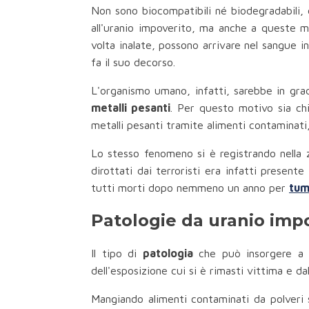
Non sono biocompatibili né biodegradabili, 
all'uranio impoverito, ma anche a queste mi
volta inalate, possono arrivare nel sangue i
fa il suo decorso.
L'organismo umano, infatti, sarebbe in grad
metalli pesanti
. Per questo motivo sia ch
metalli pesanti tramite alimenti contaminati,
Lo stesso fenomeno si è registrando nella z
dirottati dai terroristi era infatti present
tutti morti dopo nemmeno un anno per
tum
Patologie da uranio impo
Il tipo di
patologia
che può insorgere a s
dell'esposizione cui si è rimasti vittima e da
Mangiando alimenti contaminati da polveri so