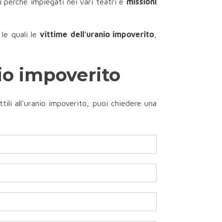
i perchè impiegati nei vari teatri e
missioni
 le quali le
vittime dell'uranio impoverito
,
io impoverito
tili all'uranio impoverito, puoi chiedere una