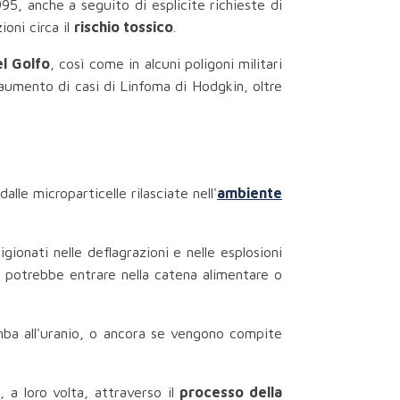
995, anche a seguito di esplicite richieste di
ioni circa il
rischio tossico
.
l Golfo
, così come in alcuni poligoni militari
 aumento di casi di Linfoma di Hodgkin, oltre
alle microparticelle rilasciate nell'
ambiente
gionati nelle deflagrazioni e nelle esplosioni
o potrebbe entrare nella catena alimentare o
mba all'uranio, o ancora se vengono compite
 a loro volta, attraverso il
processo della