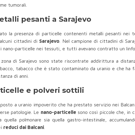
rme tumorali.
talli pesanti a Sarajevo
to la presenza di particelle contenenti metalli pesanti nei te
 alcuni cittadini di
Sarajevo
. Nel campione di cittadini di Sara
i nano-particelle nei tessuti, e tutti avevano contratto un linf
zona di Sarajevo sono state riscontrate addirittura a distan
 tabacco, tabacco che è stato contaminato da uranio e che ha fa
tanza di anni.
celle e polveri sottili
esposto a uranio impoverito che ha prestato servizio nei Balcan
verse patologie. Le
nano-particelle
sono così piccole che, in c
a quella polmonare sia quella gastro-intestinale, accumulando
ei
reduci dai Balcani
.