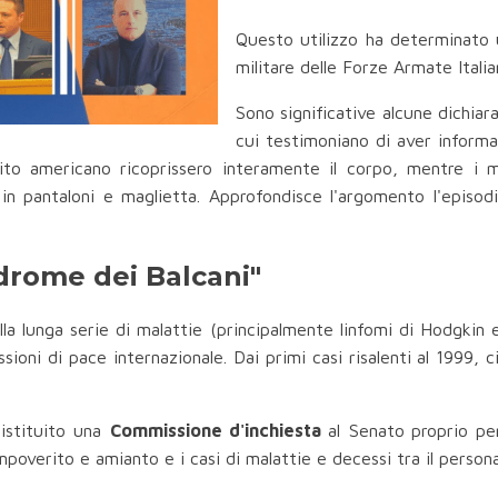
Questo utilizzo ha determinato u
militare delle Forze Armate Italia
Sono significative alcune dichiaraz
cui testimoniano di aver informat
ito americano ricoprissero interamente il corpo, mentre i mi
te in pantaloni e maglietta. Approfondisce l'argomento l'epis
drome dei Balcani"
lla lunga serie di malattie (principalmente linfomi di Hodgkin
missioni di pace internazionale. Dai primi casi risalenti al 1999,
istituito una
Commissione d'inchiesta
al Senato
proprio pe
poverito e amianto e i casi di malattie e decessi tra il personal