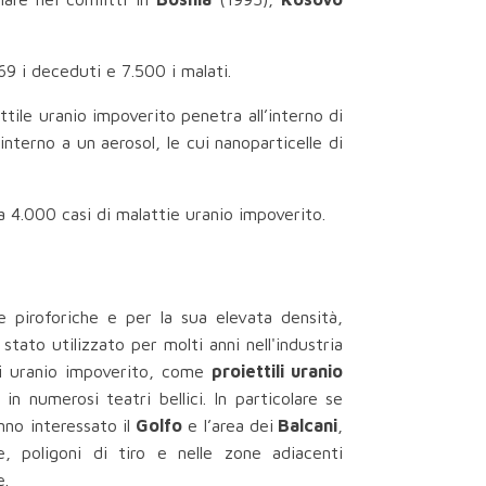
69 i deceduti e 7.500 i malati.
tile uranio impoverito penetra all’interno di
terno a un aerosol, le cui nanoparticelle di
 4.000 casi di malattie uranio impoverito.
e piroforiche e per la sua elevata densità,
stato utilizzato per molti anni nell'industria
mi uranio impoverito, come
proiettili uranio
 in numerosi teatri bellici. In particolare se
anno interessato il
Golfo
e l’area dei
Balcani
,
e, poligoni di tiro e nelle zone adiacenti
e.