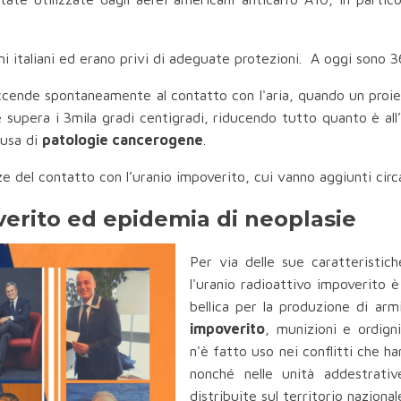
imi italiani ed erano privi di adeguate protezioni. A oggi sono 3
 accende spontaneamente al contatto con l'aria, quando un proiet
upera i 3mila gradi centigradi, riducendo tutto quanto è all’in
ausa di
patologie cancerogene
.
del contatto con l’uranio impoverito, cui vanno aggiunti circa
overito ed epidemia di neoplasie
Per via delle sue caratteristich
l'uranio radioattivo impoverito è 
bellica per la produzione di ar
impoverito
, munizioni e ordigni
n'è fatto uso nei conflitti che h
nonché nelle unità addestrativ
distribuite sul territorio nazional