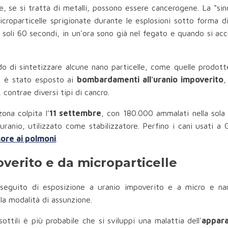
e, se si tratta di metalli, possono essere cancerogene. La “si
croparticelle sprigionate durante le esplosioni sotto forma d
n soli 60 secondi, in un'ora sono già nel fegato e quando si acc
o di sintetizzare alcune nano particelle, come quelle prodott
i è stato esposto ai
bombardamenti all'uranio impoverito
,
 contrae diversi tipi di cancro.
ona colpita l’
11 settembre
, con 180.000 ammalati nella sola 
e uranio, utilizzato come stabilizzatore. Perfino i cani usati a
ore ai polmoni
.
verito e da microparticelle
eguito di esposizione a uranio impoverito e a micro e nano
lla modalità di assunzione.
ttili è più probabile che si sviluppi una malattia dell'
appara