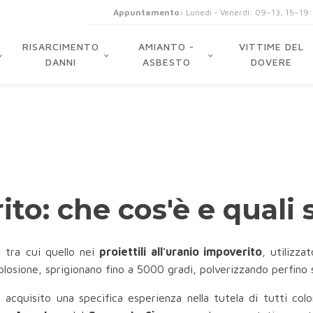
Appuntamento:
Lunedi - Venerdi: 09–13, 15–19
RISARCIMENTO
AMIANTO -
VITTIME DEL
DANNI
ASBESTO
DOVERE
to: che cos'è e quali 
, tra cui quello nei
proiettili all'uranio impoverito
, utilizza
 esplosione, sprigionano fino a 5000 gradi, polverizzando perfin
 acquisito una specifica esperienza nella tutela di tutti co