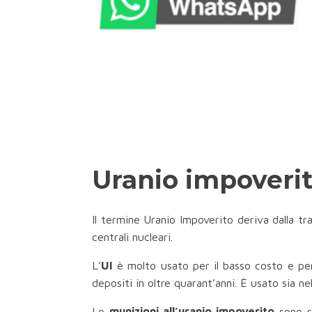
Uranio impoverito
Il termine Uranio Impoverito deriva dalla tr
centrali nucleari.
L’
UI
è molto usato per il basso costo e per
depositi in oltre quarant’anni. È usato sia n
Le
munizioni all’uranio impoverito
sono s