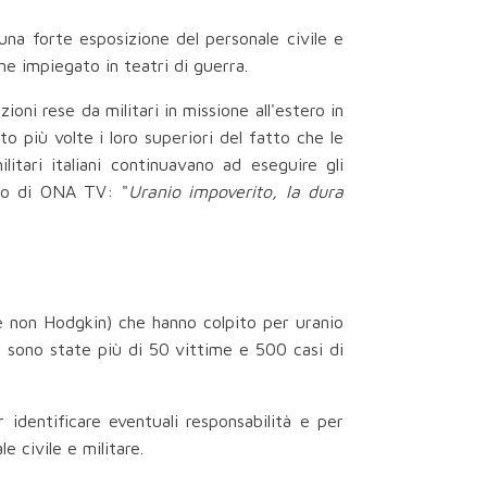
na forte esposizione del personale civile e
ne impiegato in teatri di guerra.
ioni rese da militari in missione all'estero in
o più volte i loro superiori del fatto che le
litari italiani continuavano ad eseguire gli
odio di ONA TV: "
Uranio impoverito, la dura
 e non Hodgkin) che hanno colpito per uranio
 ci sono state più di 50 vittime e 500 casi di
r identificare eventuali responsabilità e per
e civile e militare.