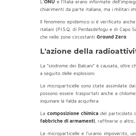
L’
ONU
e l’Italia erano informate dell’impieg
chiarimenti da parte italiana, ma i militari i
Il fenomeno epidemico si è verificato anche tr
italiani (P.I.S.Q. di Perdasdefogu e di Capo
che nelle zone circostanti
Ground Zero
.
L'azione della radioattiv
La “sindrome dei Balcani” è causata, oltre c
a seguito delle esplosioni.
Le microparticelle sono state assimilate dai 
possono essere trasportati anche a chilomet
inquinare la falda acquifera.
La
composizione chimica
del particolato 
fabbriche di armamenti
, raffinerie o altr
Le microparticelle e l’uranio impoverito, u