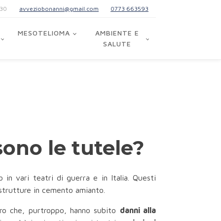
:30
avveziobonanni@gmail.com
0773 663593
MESOTELIOMA
AMBIENTE E
SALUTE
sono le tutele?
to in vari teatri di guerra e in Italia. Questi
o strutture in cemento amianto.
loro che, purtroppo, hanno subito
danni alla