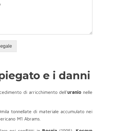
legale
piegato e i danni
ocedimento di arricchimento dell'
uranio
nelle
mila tonnellate di materiale accumulato nei
’americano M1 Abrams.
lare nei conflitti in
Bosnia
(1995),
Kosovo