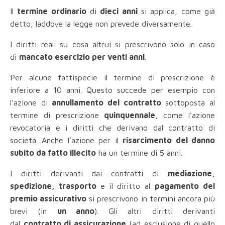
Il
termine ordinario
di
dieci anni
si applica, come già
detto, laddove la legge non prevede diversamente.
I diritti reali su cosa altrui si prescrivono solo in caso
di
mancato esercizio per venti anni
.
Per alcune fattispecie il termine di prescrizione è
inferiore a 10 anni. Questo succede per esempio con
l’azione di
annullamento del contratto
sottoposta al
termine di prescrizione
quinquennale
, come l’azione
revocatoria e i diritti che derivano dal contratto di
società. Anche l’azione per il
risarcimento del danno
subito da fatto illecito
ha un termine di 5 anni.
I diritti derivanti dai contratti di
mediazione,
spedizione, trasporto
e il diritto al
pagamento del
premio assicurativo
si prescrivono in termini ancora più
brevi (in
un anno
). Gli altri diritti derivanti
dal
contratto di assicurazione
(ad esclusione di quello