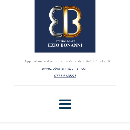
Appuntamento:
Lunedi - Venerdi: 09–13, 15–19:30
avveziobonanni@gmail.com
0773 663593