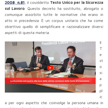
2008
,
n.81
, il cosiddetto
Testo Unico per la Sicurezza
sul Lavoro
. Questo decreto ha sostituito, abrogato o
comunque assorbito tutte le normative che erano in
atto in precedenza. È un corpus unitario che ha come
obiettivo quello di semplificare e razionalizzare diversi
aspetti di questa materia.
Il
T
e
st
o
si
a
p
pl
ic
a per ogni aspetto che coinvolge la persona umana in