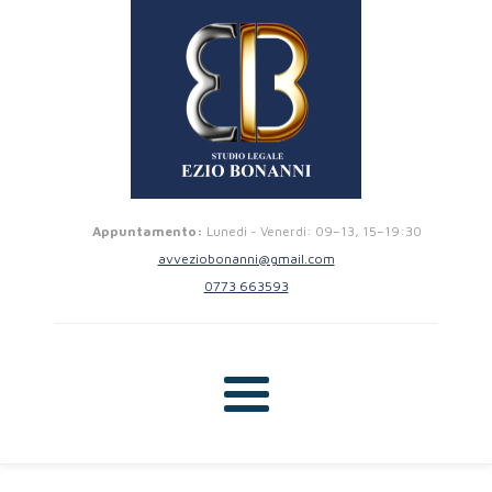
Appuntamento:
Lunedi - Venerdi: 09–13, 15–19:30
avveziobonanni@gmail.com
0773 663593