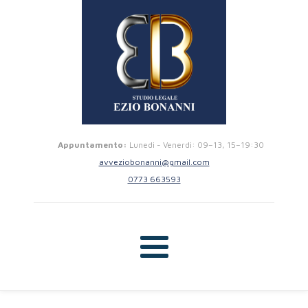
Appuntamento:
Lunedi - Venerdi: 09–13, 15–19:30
avveziobonanni@gmail.com
0773 663593