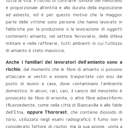
tutta la vita. Il rischio di contrarre tumore del mesotelio
è proporzionale all'entità e alla durata della esposizione
ad asbesto, ed è per questo motivo che la maggior
parte delle vittime sono persone che hanno lavorato in
fabbriche per la produzione o la lavorazione di oggetti
contenenti amianto, nel settore ferroviario, della difesa
militare e nelle raffinerie, tutti ambienti in cui l'utilizzo
di amianto è stato massiccio.
Anche i familiari dei lavoratori dell'amianto sono a
rischio
, dal momento che le fibre di amianto si possono
attaccare ai vestiti e essere trasportate con essi dal
posto di lavoro a casa, dove contaminano l'ambiente
domestico. In alcuni, rari, casi, il cancro del mesotelio è
provocato da fibre di erionite, o altre fibre asbestiformi
(fluoroedenite, come nella città di Biancavilla e alle falde
dell’Etna,
oppure Thororast
, che contiene diossido di
torio, utilizzato negli esami radiografici). Il fumo non è
considerato fattore di rischio, ma la sua azione, unita a