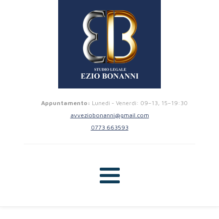
Appuntamento:
Lunedi - Venerdi: 09–13, 15–19:30
avveziobonanni@gmail.com
0773 663593