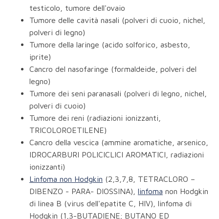
testicolo, tumore dell'ovaio
Tumore delle cavità nasali (polveri di cuoio, nichel,
polveri di legno)
Tumore della laringe (acido solforico, asbesto,
iprite)
Cancro del nasofaringe (formaldeide, polveri del
legno)
Tumore dei seni paranasali (polveri di legno, nichel,
polveri di cuoio)
Tumore dei reni (radiazioni ionizzanti,
TRICOLOROETILENE)
Cancro della vescica (ammine aromatiche, arsenico,
IDROCARBURI POLICICLICI AROMATICI, radiazioni
ionizzanti)
Linfoma non Hodgkin
(2,3,7,8, TETRACLORO –
DIBENZO - PARA- DIOSSINA),
linfoma
non Hodgkin
di linea B (virus dell'epatite C, HIV), linfoma di
Hodgkin (1,3-BUTADIENE; BUTANO ED