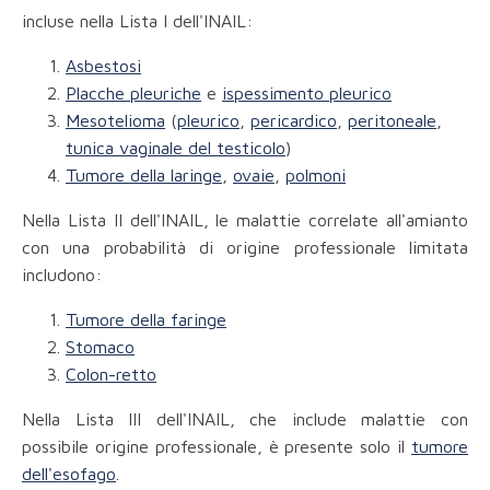
incluse nella Lista I dell'INAIL:
Asbestosi
Placche pleuriche
e
ispessimento pleurico
Mesotelioma
(
pleurico
,
pericardico
,
peritoneale
,
tunica vaginale del testicolo
)
Tumore della laringe
,
ovaie
,
polmoni
Nella Lista II dell'INAIL, le malattie correlate all'amianto
con una probabilità di origine professionale limitata
includono:
Tumore della faringe
Stomaco
Colon-retto
Nella Lista III dell'INAIL, che include malattie con
possibile origine professionale, è presente solo il
tumore
dell'esofago
.