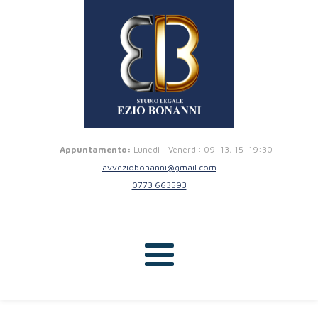
Appuntamento:
Lunedi - Venerdi: 09–13, 15–19:30
avveziobonanni@gmail.com
0773 663593