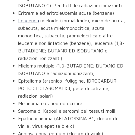
ISOBUTANO C). Per tutti le radiazioni ionizzanti.
Eritremia ed eritroleucemia acuta (benzene)
Leucemia
mieloide (formaldeide), mieloide acuta,
subacuta, acuta mielomonocitica, acuta
monocitica, subacuta, promielocitica e altre
leucemie non linfatiche (benzene), leucemia (1,3-
BUTADIENE; BUTANO ED ISOBUTANO e
radiazioni ionizzanti)
Mieloma multiplo (1,3-BUTADIENE; BUTANO ED
ISOBUTANO e radiazioni ionizzanti)
Epitelioma (arsenico, fuliggine, IDROCARBURI
POLICICLICI AROMATICI, pece di catrame,
radiazioni solari)
Melanoma cutaneo ed oculare
Sarcoma di Kaposi e sarcomi dei tessuti molli
Epatocarcinoma (AFLATOSSINA B1, cloruro di
vinile, virus epatite b e c)
Angiosarcoma epatico (cloruro di vinile)