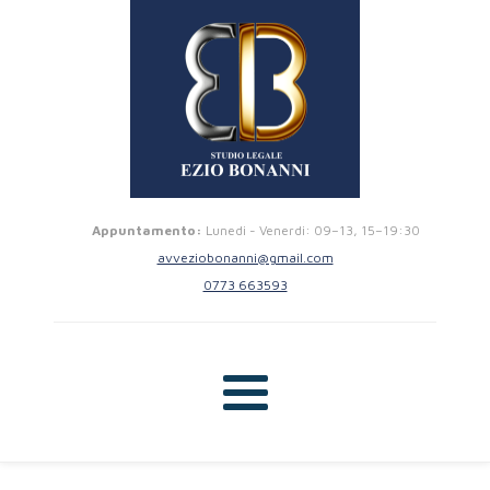
Appuntamento:
Lunedi - Venerdi: 09–13, 15–19:30
avveziobonanni@gmail.com
0773 663593