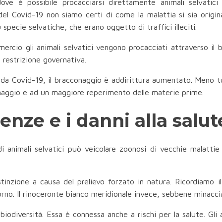
ove è possibile procacciarsi direttamente animali selvatici
 del Covid-19 non siamo certi di come la malattia si sia orig
pecie selvatiche, che erano oggetto di traffici illeciti.
rcio gli animali selvatici vengono procacciati attraverso il 
 restrizione governativa.
a da Covid-19, il bracconaggio è addirittura aumentato. Meno t
cconaggio e ad un maggiore reperimento delle materie prime.
nze e i danni alla salut
 di animali selvatici può veicolare zoonosi di vecchie malatt
estinzione a causa del prelievo forzato in natura. Ricordiamo i
orno. Il rinoceronte bianco meridionale invece, sebbene minaccia
biodiversità. Essa è connessa anche a rischi per la salute. Gli