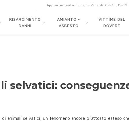
Appuntamento:
Lunedi - Venerdi: 09–13, 15–19
RISARCIMENTO
AMIANTO -
VITTIME DEL
DANNI
ASBESTO
DOVERE
li selvatici: conseguenze
le di animali selvatici, un fenomeno ancora piuttosto esteso ch