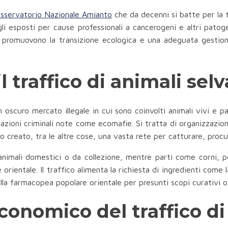
sservatorio Nazionale Amianto
che da decenni si batte per la tu
i gli esposti per cause professionali a cancerogeni e altri pato
 promuovono la transizione ecologica e una adeguata gestione
l traffico di animali selv
un oscuro mercato illegale in cui sono coinvolti animali vivi e 
azioni criminali note come ecomafie. Si tratta di organizzazio
o creato, tra le altre cose, una vasta rete per catturare, procu
animali domestici o da collezione, mentre parti come corni, p
 orientale. Il traffico alimenta la richiesta di ingredienti come l
nella farmacopea popolare orientale per presunti scopi curativi o
economico del traffico di