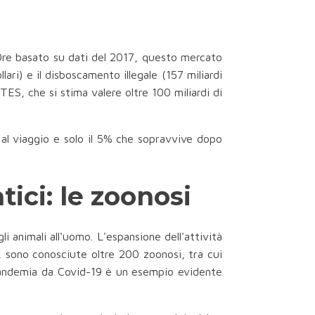
 Ore basato su dati del 2017, questo mercato
ollari) e il disboscamento illegale (157 miliardi
ES, che si stima valere oltre 100 miliardi di
 al viaggio e solo il 5% che sopravvive dopo
ici: le zoonosi
i animali all'uomo. L'espansione dell'attività
, sono conosciute oltre 200 zoonosi, tra cui
La pandemia da Covid-19 è un esempio evidente