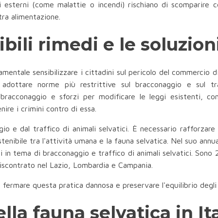
chi esterni (come malattie o incendi) rischiano di scomparire 
stra alimentazione.
ibili rimedi e le soluzio
entale sensibilizzare i cittadini sul pericolo del commercio di 
 adottare norme più restrittive sul bracconaggio e sul tra
racconaggio e sforzi per modificare le leggi esistenti, com
ire i crimini contro di essa.
o e dal traffico di animali selvatici. È necessario rafforzare
sostenibile tra l'attività umana e la fauna selvatica. Nel suo a
i in tema di bracconaggio e traffico di animali selvatici. Sono
 riscontrato nel Lazio, Lombardia e Campania.
ermare questa pratica dannosa e preservare l'equilibrio degli 
lla fauna selvatica in Ita