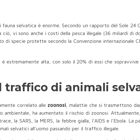
di fauna selvatica è enorme. Secondo un rapporto del Sole 24
e a ciò, vi sono anche i costi della pesca illegale (36 miliardi di d
to di specie protette secondo la Convenzione internazionale CIT
ico è estremamente alta, con solo il 20% di essi che sopravvive
raffico di animali selvat
ttamente correlato alle
zoonosi
, malattie che si trasmettono dagl
o ambientale, ha aumentato il rischio di zoonosi. Attualmente
antrace, la SARS, la MERS, la febbre gialla, l'AIDS e l'Ebola. 
li selvatici all'uomo passando per il traffico illegale.