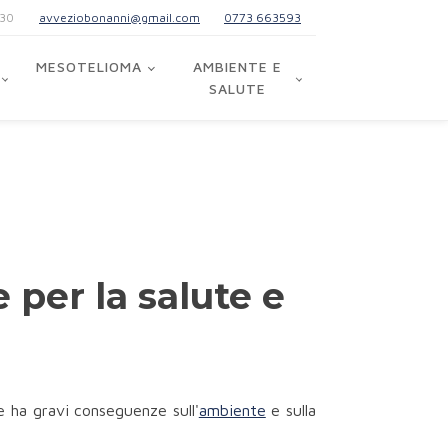
:30
avveziobonanni@gmail.com
0773 663593
MESOTELIOMA
AMBIENTE E
SALUTE
 per la salute e
e ha gravi conseguenze sull'
ambiente
e sulla