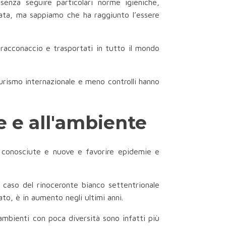
 senza seguire particolari norme igieniche,
inata, ma sappiamo che ha raggiunto l’essere
bracconaccio e trasportati in tutto il mondo
urismo internazionale e meno controlli hanno
e e all'ambiente
ie conosciute e nuove e favorire epidemie e
l caso del rinoceronte bianco settentrionale
to, è in aumento negli ultimi anni.
 ambienti con poca diversità sono infatti più