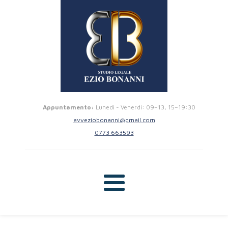
Appuntamento:
Lunedi - Venerdi: 09–13, 15–19:30
avveziobonanni@gmail.com
0773 663593