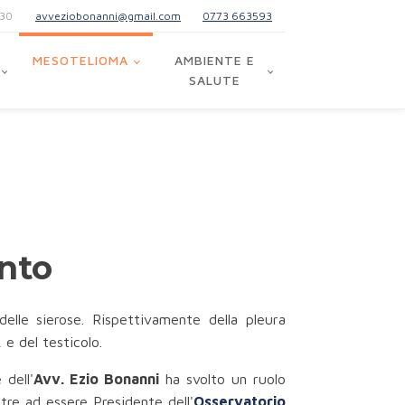
:30
avveziobonanni@gmail.com
0773 663593
MESOTELIOMA
AMBIENTE E
SALUTE
nto
delle sierose. Rispettivamente della pleura
e del testicolo.
 dell'
Avv. Ezio Bonanni
ha svolto un ruolo
ltre ad essere Presidente dell'
Osservatorio