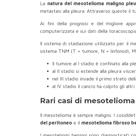
La
natura del mesotelioma maligno pleu
metastasi alla pleura. Attraverso queste il t
Ai fini della prognosi e del migliore app
computerizzata e sui dati della toracoscopia
Il sistema di stadiazione utilizzato per il 
sistema TNM (T = tumore, N = linfonodi, M 
Il tumore al I stadio è confinato alla p
al II stadio si estende alla pleura vis
nel III stadio invade il primo strato de
al IV stadio il cancro ha colpito gli altr
Rari casi di mesotelio
Il mesotelioma è sempre maligno. I cosiddet
del peritoneo
e il
mesotelioma fibroso b
I mesoteliomi benigni sono diagnosticati co