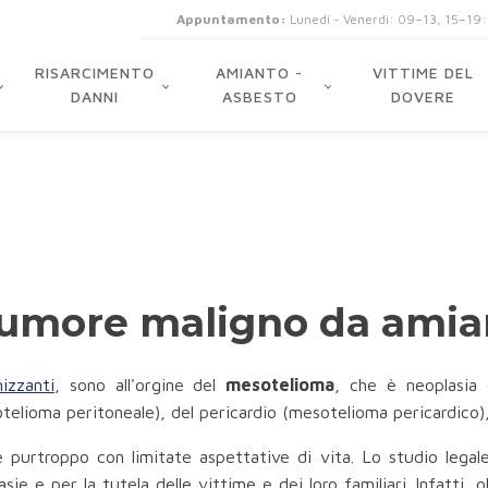
Appuntamento:
Lunedi - Venerdi: 09–13, 15–19
RISARCIMENTO
AMIANTO -
VITTIME DEL
DANNI
ASBESTO
DOVERE
 tumore maligno da amia
nizzanti
, sono all'orgine del
mesotelioma
, che è neoplasia 
elioma peritoneale), del pericardio (mesotelioma pericardico), 
 purtroppo con limitate aspettative di vita. Lo studio legale
ie e per la tutela delle vittime e dei loro familiari. Infatti, o