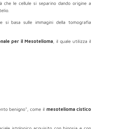
à che le cellule si separino dando origine a
elio.
he si basa sulle immagini della tomografia
nale per il Mesotelioma
, il quale utilizza il
nto benigno", come il
mesotelioma cistico
riale istologico acquisito con biopsia e con