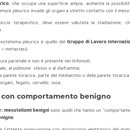
rico
, che occupa una superficie ampia, aumenta la possibilit
umore pleurico invade gli organi a stretto contatto con il mesot
roccio terapeutico, deve essere valutata la stadiazione, c
.
mesotelioma pleurico è quello del
Gruppo di Lavoro Internazio
= metastasi).
leura parietale e non è presente nei linfonodi;
cerale, al polmone stesso o al diaframma;
lla parete toracica, parte del mediastino o della parete toracica
i organi, fegato, cervello, ossa.
ma con comportamento benigno
ti
mesoteliomi benigni
sono quelli che hanno un "comportame
enigno
.
n l'attenta osservazione con microscopio elettronico del mate