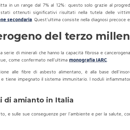
ritta in un range dal 7% al 12%: questo solo grazie al progred
tati ottenuti significativi risultati nella tutela delle vit
one secondaria
. Quest'ultima consiste nella diagnosi precoce e 
erogeno del terzo mille
na serie di minerali che hanno la capacità fibrosa e cancerogena
ocue, come confermato nell'ultima
monografia IARC
.
ione alle fibre di asbesto alimentano, è alla base dell'inso
e tiene impegnato il sistema immunitario. I noduli infiammatori
i di amianto in Italia
to, e sulle sue conseguenze per l'ambiente e per la salute, con