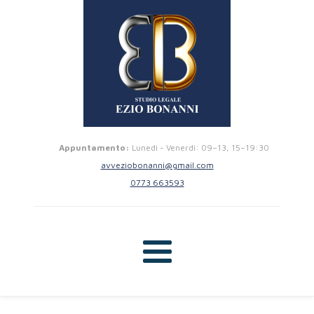
Appuntamento:
Lunedi - Venerdi: 09–13, 15–19:30
avveziobonanni@gmail.com
0773 663593