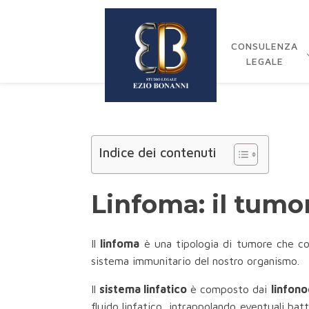
CONSULENZA
LEGALE
Indice dei contenuti
Linfoma: il tumor
Il
linfoma
è una tipologia di tumore che colp
sistema immunitario del nostro organismo.
Il
sistema linfatico
è composto dai
linfono
fluido linfatico, intrappolando eventuali ba