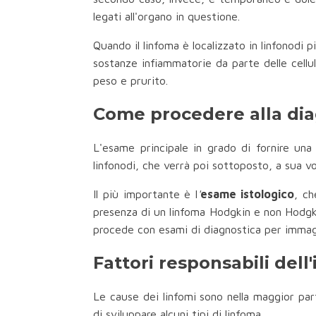
legati all'organo in questione.
Quando il linfoma è localizzato in linfonodi
sostanze infiammatorie da parte delle cellu
peso e prurito.
Come procedere alla di
L'esame principale in grado di fornire un
linfonodi, che verrà poi sottoposto, a sua volt
Il più importante è l
'
esame istologico
, ch
presenza di un linfoma Hodgkin e non Hodgkin
procede con esami di diagnostica per immag
Fattori responsabili del
Le cause dei linfomi sono nella maggior par
di sviluppare alcuni tipi di linfoma.