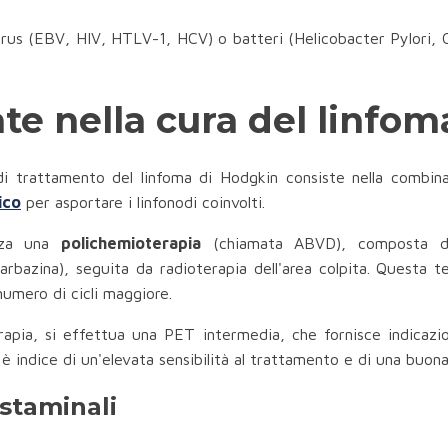
virus (EBV, HIV, HTLV-1, HCV) o batteri (Helicobacter Pylori, C
te nella cura del linfom
o di trattamento del linfoma di Hodgkin consiste nella combi
ico
per asportare i linfonodi coinvolti.
zza una
polichemioterapia
(chiamata ABVD), composta da 
arbazina), seguita da radioterapia dell'area colpita. Questa te
umero di cicli maggiore.
ia, si effettua una PET intermedia, che fornisce indicazioni 
 è indice di un'elevata sensibilità al trattamento e di una buon
 staminali