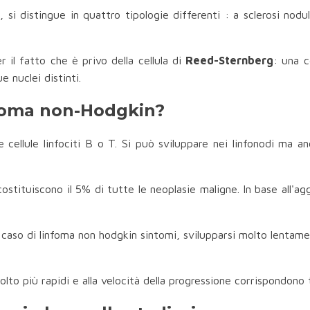
, si distingue in quattro tipologie differenti : a sclerosi nodula
r il fatto che è privo della cellula di
Reed-Sternberg
: una c
e nuclei distinti.
nfoma non-Hodgkin?
e cellule linfociti B o T. Si può sviluppare nei linfonodi ma a
costituiscono il 5% di tutte le neoplasie maligne. In base all'a
 caso di linfoma non hodgkin sintomi, svilupparsi molto lentamen
lto più rapidi e alla velocità della progressione corrispondono