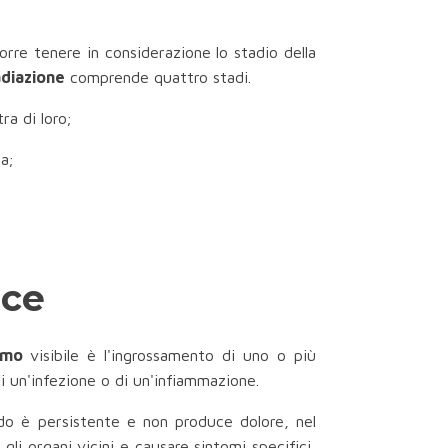
rre tenere in considerazione lo stadio della
adiazione
comprende quattro stadi.
ra di loro;
a;
oce
tomo
visibile è l'ingrossamento di uno o più
i un'infezione o di un'infiammazione.
odo è persistente e non produce dolore, nel
li organi vicini e causare sintomi specifici,