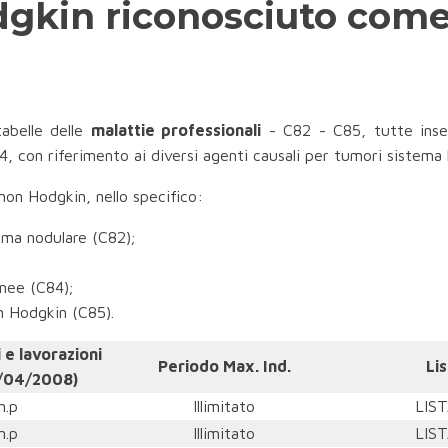
gkin riconosciuto come
tabelle delle
malattie professionali
- C82 - C85, tutte inser
14, con riferimento ai diversi agenti causali per tumori sistema 
 non Hodgkin, nello specifico:
foma nodulare (C82);
anee (C84);
on Hodgkin (C85).
 e lavorazioni
Periodo Max. Ind.
Li
/04/2008)
n.p
Illimitato
LIST
n.p
Illimitato
LIST