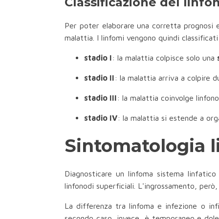
Classificazione del linfo
Per poter elaborare una corretta prognosi e
malattia. I linfomi vengono quindi classificat
stadio I
: la malattia colpisce solo una
stadio II
: la malattia arriva a colpire 
stadio III
: la malattia coinvolge linfon
stadio IV
: la malattia si estende a org
Sintomatologia l
Diagnosticare un linfoma sistema linfatico
linfonodi superficiali. L'ingrossamento, per
La differenza tra linfoma e infezione o in
secondo caso, invece, è temporaneo e dolente