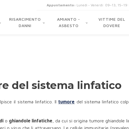
Appuntamento:
Lunedi - Venerdi: 09–13, 15–19
RISARCIMENTO
AMIANTO -
VITTIME DEL
DANNI
ASBESTO
DOVERE
e del sistema linfatico
isce il sistema linfatico. Il
tumore
del sistema linfatico colp
di
o
ghiandole linfatiche
, da cui si origina tumore ghiandole li
tteri o virus che li attraversano. Le cellule immunitarie (preva