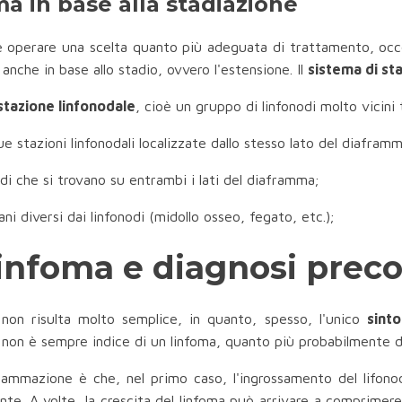
ma in base alla stadiazione
 operare una scelta quanto più adeguata di trattamento, occo
i anche in base allo stadio, ovvero l'estensione. Il
sistema di st
stazione linfonodale
, cioè un gruppo di linfonodi molto vicini t
due stazioni linfonodali localizzate dallo stesso lato del diaframm
odi che si trovano su entrambi i lati del diaframma;
ani diversi dai linfonodi (midollo osseo, fegato, etc.);
infoma e diagnosi prec
 non risulta molto semplice, in quanto, spesso, l'unico
sin
ò, non è sempre indice di un linfoma, quanto più probabilmente d
fiammazione è che, nel primo caso, l'ingrossamento del lifon
. A volte, la crescita del linfoma può arrivare a comprimere g