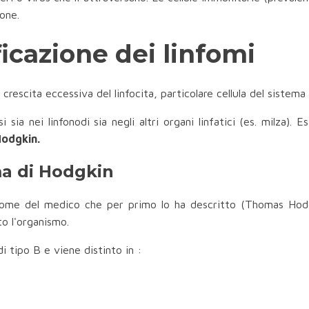
one.
ficazione dei linfomi
 crescita eccessiva del linfocita, particolare cellula del sistema
sia nei linfonodi sia negli altri organi linfatici (es. milza).
Hodgkin.
ma di Hodgkin
nome del medico che per primo lo ha descritto (Thomas Hodgki
to l'organismo.
di tipo B e viene distinto in :