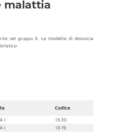
 malattia
ite nel gruppo 6. Le modalità di denuncia
linfatico:
sta
Codice
A I
I.6.30.
A I
I.6.19.