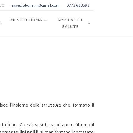
:30
avveziobonanni@gmail.com
0773 663593
MESOTELIOMA
AMBIENTE E
SALUTE
isce l’insieme delle strutture che formano il
nfatiche. Questi vasi trasportano e filtrano il
lentemente
linfociti
) si manifestano ingrossate