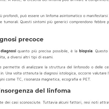
 più profondi, può essere un linfoma asintomatico o manifestars
le tumorali. Questi sintomi più generici comprendono febbre p
agnosi precoce
a
diagnosi
quanto più precisa possibile, è la
biopsia
. Questo 
a, a diversi altri tipi di esami.
e permette di analizzare la struttura del linfonodo o delle c
. Una volta ottenuta la diagnosi istologica, occorre valutare l
ini come TC, risonanza magnetica, ecografia e PET.
l'insorgenza del linfoma
te dei casi sconosciute. Tuttavia alcuni
fattori, resi noti attr