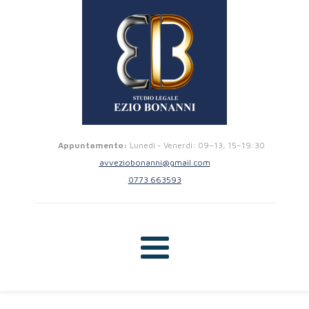
Appuntamento:
Lunedi - Venerdi: 09–13, 15–19:30
avveziobonanni@gmail.com
0773 663593