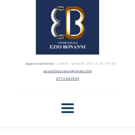
Appuntamento:
Lunedi - Venerdi: 09–13, 15–19:30
avveziobonanni@gmail.com
0773 663593