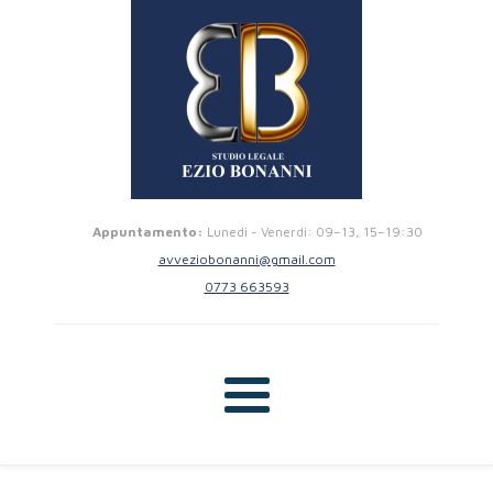
Appuntamento:
Lunedi - Venerdi: 09–13, 15–19:30
avveziobonanni@gmail.com
0773 663593