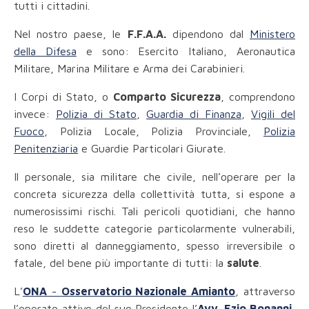
tutti i cittadini.
Nel nostro paese, le
F.F.A.A.
dipendono dal
Ministero
della Difesa
e sono: Esercito Italiano, Aeronautica
Militare, Marina Militare e Arma dei Carabinieri.
I Corpi di Stato, o
Comparto Sicurezza
, comprendono
invece:
Polizia di Stato
,
Guardia di Finanza
,
Vigili del
Fuoco
, Polizia Locale, Polizia Provinciale,
Polizia
Penitenziaria
e Guardie Particolari Giurate.
Il personale, sia militare che civile, nell’operare per la
concreta sicurezza della collettività tutta, si espone a
numerosissimi rischi. Tali pericoli quotidiani, che hanno
reso le suddette categorie particolarmente vulnerabili,
sono diretti al danneggiamento, spesso irreversibile o
fatale, del bene più importante di tutti: la
salute
.
L’
ONA
-
Osservatorio Nazionale Amianto
, attraverso
l’operato attivo del suo Presidente l’
Avv. Ezio Bonanni
,