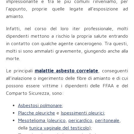
impressionante e tra le più comuni rinveniamo, per
l’appunto, proprie quelle legate all’esposizione ad
amianto.
Infatti, nel corso del loro iter professionale, molti
dipendenti mettono a rischio la propria salute entrando
in contatto con qualche agente cancerogeno. Tra questi,
molti si sono ammalati gravemente, giungendo anche alla
morte.
Le principali
malattie asbesto correlate
, conseguenti
all’inalazione o ingerimento delle fibre di amianto e di cui
possono essere vittime i dipendenti delle FFAA e del
Comparto Sicurezza, sono:
Asbestosi polmonare
;
Placche pleuriche
e
Ispessimenti pleurici
;
Mesotelioma
(
pleurico
,
pericardico
,
peritoneale
,
della
tunica vaginale del testicolo
);