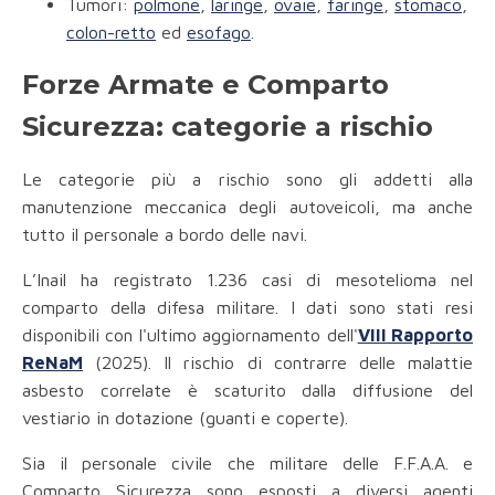
Tumori:
polmone
,
laringe
,
ovaie
,
faringe
,
stomaco
,
colon-retto
ed
esofago
.
Forze Armate e Comparto
Sicurezza: categorie a rischio
Le categorie più a rischio sono gli addetti alla
manutenzione meccanica degli autoveicoli, ma anche
tutto il personale a bordo delle navi.
L’Inail ha registrato 1.236 casi di mesotelioma nel
comparto della difesa militare. I dati sono stati resi
disponibili con l'ultimo aggiornamento dell'
VIII Rapporto
ReNaM
(2025). Il rischio di contrarre delle malattie
asbesto correlate è scaturito dalla diffusione del
vestiario in dotazione (guanti e coperte).
Sia il personale civile che militare delle F.F.A.A. e
Comparto Sicurezza sono esposti a diversi agenti