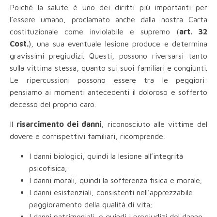
Poiché la salute è uno dei diritti più importanti per
l’essere umano, proclamato anche dalla nostra Carta
costituzionale come inviolabile e supremo (
art. 32
Cost.
), una sua eventuale lesione produce e determina
gravissimi pregiudizi. Questi, possono riversarsi tanto
sulla vittima stessa, quanto sui suoi familiari e congiunti.
Le ripercussioni possono essere tra le peggiori:
pensiamo ai momenti antecedenti il doloroso e sofferto
decesso del proprio caro.
Il
risarcimento dei danni
, riconosciuto alle vittime del
dovere e corrispettivi familiari, ricomprende:
I danni biologici, quindi la lesione all’integrità
psicofisica;
I danni morali, quindi la sofferenza fisica e morale;
I danni esistenziali, consistenti nell’apprezzabile
peggioramento della qualità di vita;
I danni patrimoniali, e quindi i pregiudizi del danno