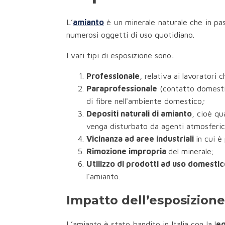
L’
amianto
è un minerale naturale che in pas
numerosi oggetti di uso quotidiano.
I vari tipi di esposizione sono:
Professionale
, relativa ai lavoratori
Paraprofessionale
(contatto domestic
di fibre nell'ambiente domestico
;
Depositi naturali di amianto
, cioè qu
venga disturbato da agenti atmosferic
Vicinanza ad aree industriali
in cui è
Rimozione impropria
del minerale;
Utilizzo di prodotti ad uso domesti
l’amianto.
Impatto dell’esposizione 
L’amianto è stato bandito in Italia con la l
eg