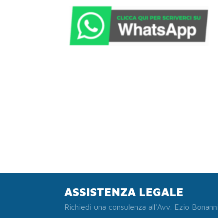
ASSISTENZA LEGALE
Richiedi una consulenza all'Avv. Ezio Bonann