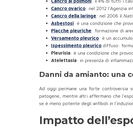
Cancro ai polmoni
: il
4%
di tutti i ca
Cancro ovarico
: nel 2012 l'Agenzia i
Cancro della laringe
: nel 2006 il
Nati
Asbestosi
: è una condizione che provo
Placche pleuriche
: formazione di are
Versamento pleurico
: è un accumulo 
Ispessimento pleurico
diffuso: forma
Pleurisia
: è una condizione che provoc
Atelettasia
: in presenza di infiammazi
Danni da amianto: una co
Ad oggi permane una forte controversia sug
patogene, mentre altri affermano che l'espo
se è meno potente degli anfiboli in l'induzi
Impatto dell’espo