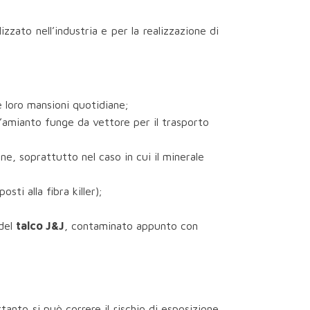
zato nell’industria e per la realizzazione di
e loro mansioni quotidiane;
amianto funge da vettore per il trasporto
ne, soprattutto nel caso in cui il minerale
sti alla fibra killer);
 del
talco J&J
, contaminato appunto con
anto si può correre il rischio di esposizione