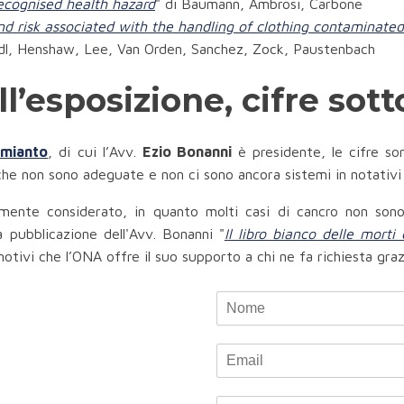
recognised health hazard
" di Baumann, Ambrosi, Carbone
 risk associated with the handling of clothing contaminated
dl, Henshaw, Lee, Van Orden, Sanchez, Zock, Paustenbach
l’esposizione, cifre sot
Amianto
, di cui l’Avv.
Ezio Bonanni
è presidente, le cifre son
ifiche non sono adeguate e non ci sono ancora sistemi in notati
ente considerato, in quanto molti casi di cancro non sono
a pubblicazione dell'Avv. Bonanni "
Il libro bianco delle morti
otivi che l’ONA offre il suo supporto a chi ne fa richiesta graz