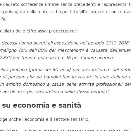
 ha causato sofferenze umane senza precedenti e rappresenta 
e prolungata della malattia ha portato all'insorgere di una cat
fa.
iolato delle cifre assai preoccupanti:
0 decessi l’anno dovuti all’esposizione nel periodo 2010-2016
ligno (più dell’80% dei mesoteliomi è causata dall’amian
, 2.830 per tumore polmonare e 16 per tumore ovarico.
alità precoce (prima dei 50 anni) per mesotelioma: nel perio
te di persone che da bambini hanno vissuto in aree italiane
in ambito domestico a causa delle attività professionali dei 
e dei decessi per mesotelioma nello stesso periodo"
.
e su economia e sanità
lge anche l'economia e il settore sanitario.