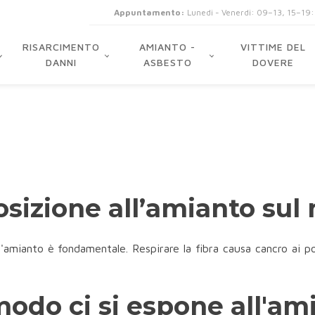
Appuntamento:
Lunedi - Venerdi: 09–13, 15–19
RISARCIMENTO
AMIANTO -
VITTIME DEL
DANNI
ASBESTO
DOVERE
osizione all’amianto su
l'amianto è fondamentale. Respirare la fibra causa cancro ai p
modo ci si espone all'am