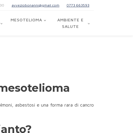
:30
avveziobonanni@gmail.com
0773 663593
MESOTELIOMA
AMBIENTE E
SALUTE
l mesotelioma
olmoni, asbestosi e una forma rara di cancro
ianto?