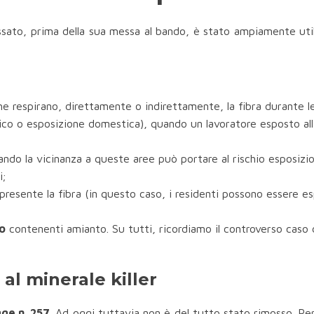
sato, prima della sua messa al bando, è stato ampiamente utiliz
 che respirano, direttamente o indirettamente, la fibra durante l
o o esposizione domestica), quando un lavoratore esposto all’
ando la vicinanza a queste aree può portare al rischio esposizio
i;
 presente la fibra (in questo caso, i residenti possono essere espo
co
contenenti amianto. Su tutti, ricordiamo il controverso caso
al minerale killer
ge n. 257.
Ad oggi tuttavia non è del tutto stato rimosso. Pert