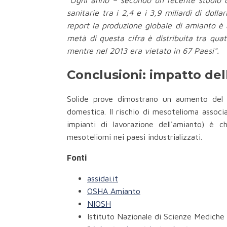
"
Ogni anno – secondo un recente studio del
sanitarie tra i 2,4 e i 3,9 miliardi di dol
report la produzione globale di amianto è 
metà di questa cifra è distribuita tra qua
mentre nel 2013 era vietato in 67 Paesi".
Conclusioni: impatto de
Solide prove dimostrano un aumento del r
domestica. Il rischio di mesotelioma associa
impianti di lavorazione dell'amianto) è c
mesoteliomi nei paesi industrializzati.
Fonti
assidai.it
OSHA Amianto
NIOSH
Istituto Nazionale di Scienze Mediche 