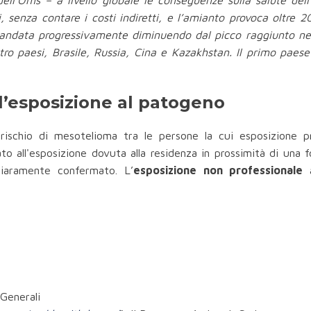
l’Oms – a livello globale le conseguenze sulla salute dell’
lari, senza contare i costi indiretti, e l’amianto provoca oltr
andata progressivamente diminuendo dal picco raggiunto nel 
ttro paesi, Brasile, Russia, Cina e Kazakhstan. Il primo paes
ll’esposizione al patogeno
ischio di mesotelioma tra le persone la cui esposizione p
to all'esposizione dovuta alla residenza in prossimità di una f
hiaramente confermato. L’
esposizione non professionale
a
Generali