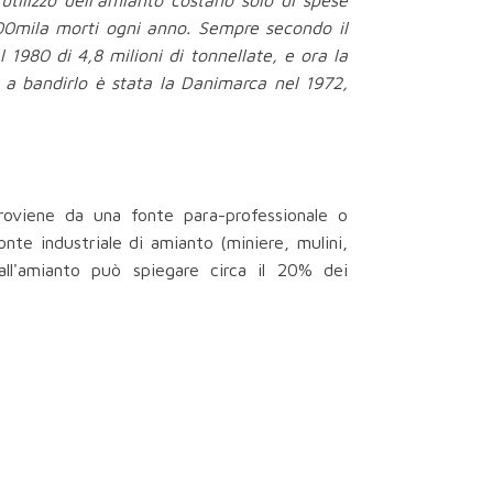
utilizzo dell’amianto costano solo di spese
e 200mila morti ogni anno. Sempre secondo il
1980 di 4,8 milioni di tonnellate, e ora la
e a bandirlo è stata la Danimarca nel 1972,
roviene da una fonte para-professionale o
onte industriale di amianto (miniere, mulini,
ll'amianto può spiegare circa il 20% dei