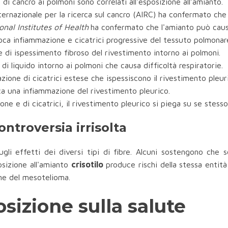
si di cancro ai polmoni sono correlati all'esposizione all’amianto.
nternazionale per la ricerca sul cancro (AIRC) ha confermato che
onal Institutes of Health
ha confermato che l'amianto può causar
ca infiammazione e cicatrici progressive del tessuto polmonare,
e di ispessimento fibroso del rivestimento intorno ai polmoni.
di liquido intorno ai polmoni che causa difficoltà respiratorie.
zione di cicatrici estese che ispessiscono il rivestimento pleur
a una infiammazione del rivestimento pleurico.
one e di cicatrici, il rivestimento pleurico si piega su se stesso
ntroversia irrisolta
li effetti dei diversi tipi di fibre. Alcuni sostengono che 
sizione all'amianto
crisotilo
produce rischi della stessa entità
one del mesotelioma.
sizione sulla salute