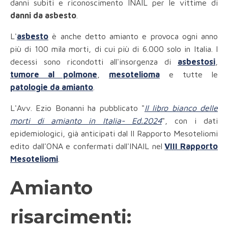
danni subiti e riconoscimento INAIL per le vittime di
danni da asbesto
.
L'
asbesto
è anche detto amianto e provoca ogni anno
più di 100 mila morti, di cui più di 6.000 solo in Italia. I
decessi sono ricondotti all'insorgenza di
asbestosi
,
tumore al polmone
,
mesotelioma
e tutte le
patologie da amianto
.
L'Avv. Ezio Bonanni ha pubblicato "
Il libro bianco delle
morti di amianto in Italia- Ed.2024
", con i dati
epidemiologici, già anticipati dal II Rapporto Mesoteliomi
edito dall'ONA e confermati dall'INAIL nel
VIII Rapporto
Mesoteliomi
.
Amianto
risarcimenti: