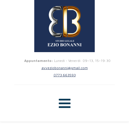
Appuntamento:
Lunedi - Venerdi: 09–13, 15–19:30
avveziobonanni@gmail.com
0773 663593