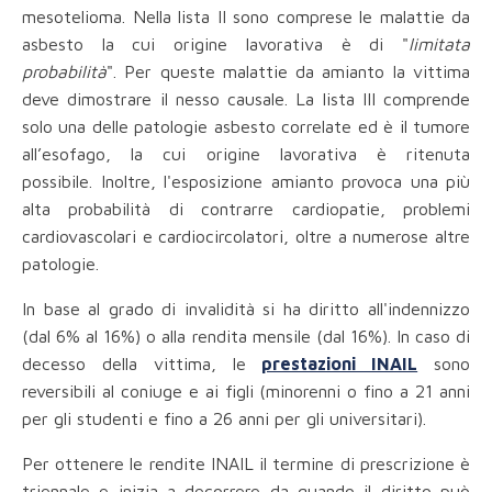
mesotelioma. Nella lista II sono comprese le malattie da
asbesto la cui origine lavorativa è di "
limitata
probabilità
". Per queste malattie da amianto la vittima
deve dimostrare il nesso causale. La lista III comprende
solo una delle patologie asbesto correlate ed è il tumore
all’esofago, la cui origine lavorativa è ritenuta
possibile. Inoltre, l'esposizione amianto provoca una più
alta probabilità di contrarre cardiopatie, problemi
cardiovascolari e cardiocircolatori, oltre a numerose altre
patologie.
In base al grado di invalidità si ha diritto all'indennizzo
(dal 6% al 16%) o alla rendita mensile (dal 16%). In caso di
decesso della vittima, le
prestazioni INAIL
sono
reversibili al coniuge e ai figli (minorenni o fino a 21 anni
per gli studenti e fino a 26 anni per gli universitari).
Per ottenere le rendite INAIL il termine di prescrizione è
triennale e inizia a decorrere da quando il diritto può