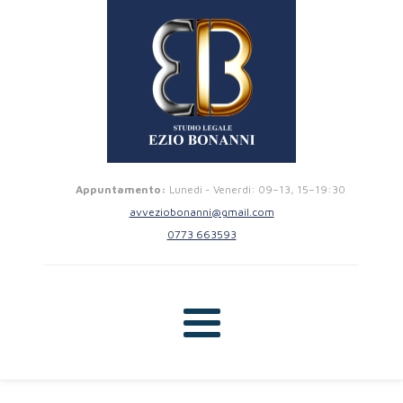
Appuntamento:
Lunedi - Venerdi: 09–13, 15–19:30
avveziobonanni@gmail.com
0773 663593