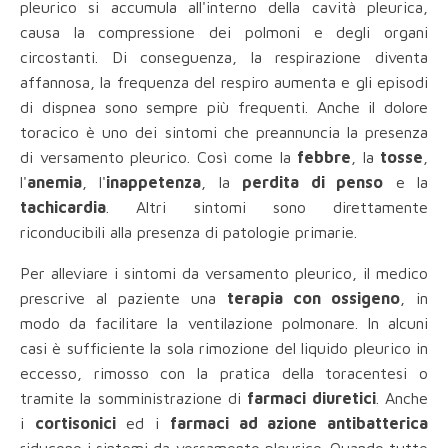
pleurico si accumula all'interno della cavità pleurica,
causa la compressione dei polmoni e degli organi
circostanti. Di conseguenza, la respirazione diventa
affannosa, la frequenza del respiro aumenta e gli episodi
di dispnea sono sempre più frequenti. Anche il dolore
toracico è uno dei sintomi che preannuncia la presenza
di versamento pleurico. Così come la
febbre
, la
tosse
,
l'
anemia
, l'
inappetenza
, la
perdita di penso
e la
tachicardia
. Altri sintomi sono direttamente
riconducibili alla presenza di patologie primarie.
Per alleviare i sintomi da versamento pleurico, il medico
prescrive al paziente una
terapia con ossigeno
, in
modo da facilitare la ventilazione polmonare. In alcuni
casi è sufficiente la sola rimozione del liquido pleurico in
eccesso, rimosso con la pratica della toracentesi o
tramite la somministrazione di
farmaci diuretici
. Anche
i
cortisonici
ed i
farmaci ad azione antibatterica
riducono i sintomi da versamento pleurico. Quando tutte