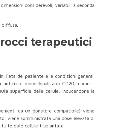
imensioni considerevoli, variabili a seconda
 diffusa.
occi terapeutici
n, l'età del paziente e le condizioni generali
anticorpi monoclonali anti-CD20, come il
lla superficie delle cellule, inducendone la
rovenienti da un donatore compatibile) viene
anto, viene somministrata una dose elevata di
tuite dalle cellule trapiantate.