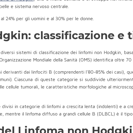
pelle e sistema nervoso centrale.
o al 24% per gli uomini e al 30% per le donne.
kin: classificazione e t
versi sistemi di classificazione dei linfomi non Hodgkin, basat
'Organizzazione Mondiale della Sanità (OMS) identifica oltre 70 
i derivanti dai linfociti B (comprendenti l'80-85% dei casi), quel
comuni). Ciascuna di queste categorie si suddivide ulteriorme
delle cellule tumorali, le caratteristiche morfologiche al microsc
visi in categorie di linfomi a crescita lenta (indolenti) e a cresc
e, mentre il linfoma diffuso a grandi cellule B (DLBCL) è il ti
 del Linfoma non Hodgk