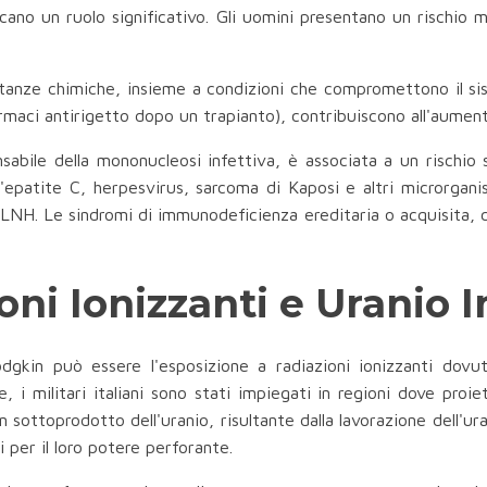
cano un ruolo significativo. Gli uomini presentano un rischio 
tanze chimiche, insieme a condizioni che compromettono il si
maci antirigetto dopo un trapianto), contribuiscono all'aument
nsabile della mononucleosi infettiva, è associata a un rischi
ell'epatite C, herpesvirus, sarcoma di Kaposi e altri microrga
 LNH. Le sindromi di immunodeficienza ereditaria o acquisita, c
oni Ionizzanti e Uranio 
kin può essere l'esposizione a radiazioni ionizzanti dovuta 
e, i militari italiani sono stati impiegati in regioni dove proi
n sottoprodotto dell'uranio, risultante dalla lavorazione dell'ura
i per il loro potere perforante.