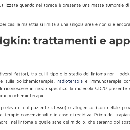
utilizzata quando nel torace è presente una massa tumorale di d
i casi la malattia si limita a una singola area e non si è ancora
kin: trattamenti e appr
versi fattori, tra cui il tipo e lo stadio del linfoma non Hodgki
te sulla polichemioterapia,
radioterapia
e immunoterapia con 
i riconoscere in modo specifico la molecola CD20 presente su
imi polichemioterapici.
i prelevate dal paziente stesso) o allogenico (con cellule p
e terapie convenzionali o in caso di recidiva. Prima del trapi
rali nel linfoma e quelle sane del midollo, che saranno poi sosti