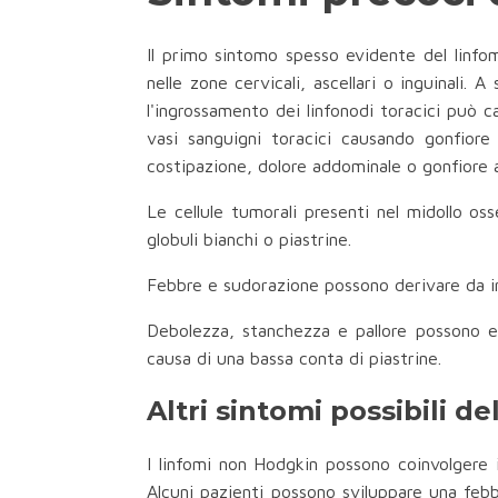
Il primo sintomo spesso evidente del linfom
nelle zone cervicali, ascellari o inguinali. 
l'ingrossamento dei linfonodi toracici può 
vasi sanguigni toracici causando gonfiore
costipazione, dolore addominale o gonfiore 
Le cellule tumorali presenti nel midollo os
globuli bianchi o piastrine.
Febbre e sudorazione possono derivare da inf
Debolezza, stanchezza e pallore possono es
causa di una bassa conta di piastrine.
Altri sintomi possibili 
I linfomi non Hodgkin possono coinvolgere i
Alcuni pazienti possono sviluppare una feb