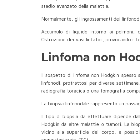
stadio avanzato della malattia.
Normalmente, gli ingrossamenti dei linfonodi
Accumulo di liquido intorno ai polmoni, c
Ostruzione dei vasi linfatici, provocando ri
Linfoma non Hod
Il sospetto di linfoma non Hodgkin spesso s
linfonodi, protrattosi per diverse settimane.
radiografia toracica o una tomografia compu
La biopsia linfonodale rappresenta un passagg
Il tipo di biopsia da effettuare dipende dal
Hodgkin da altre malattie o tumori. La biop
vicino alla superficie del corpo, è poss
computerizzata (TC).