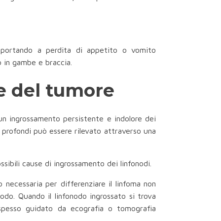
o, portando a perdita di appetito o vomito
o in gambe e braccia.
e del tumore
 un ingrossamento persistente e indolore dei
li profondi può essere rilevato attraverso una
ssibili cause di ingrossamento dei linfonodi.
o necessaria per differenziare il linfoma non
odo. Quando il linfonodo ingrossato si trova
 spesso guidato da ecografia o tomografia