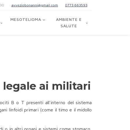
:30
avveziobonanni@gmail.com
0773 663593
MESOTELIOMA
AMBIENTE E
SALUTE
egale ai militari
citi B o T presenti all'interno del sistema
ni linfoidi primari (come il timo e il midollo
di o in altri organi e sistemi come stomaco,