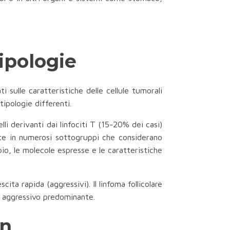
ipologie
i sulle caratteristiche delle cellule tumorali
tipologie differenti.
li derivanti dai linfociti T (15-20% dei casi)
nte in numerosi sottogruppi che considerano
opio, le molecole espresse e le caratteristiche
ita rapida (aggressivi). Il linfoma follicolare
po aggressivo predominante.
in