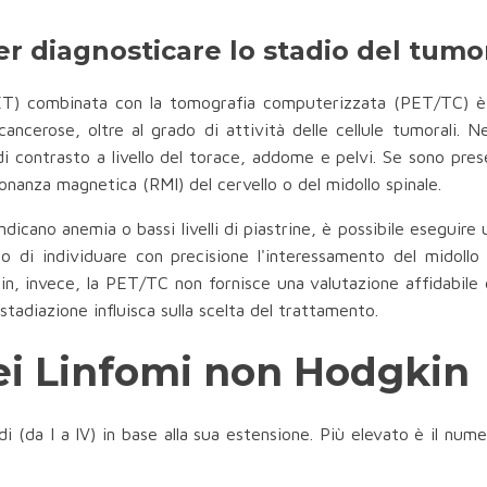
per diagnosticare lo stadio del tumo
ET) combinata con la tomografia computerizzata (PET/TC) è 
i cancerose, oltre al grado di attività delle cellule tumorali.
i contrasto a livello del torace, addome e pelvi. Se sono prese
onanza magnetica (RMI) del cervello o del midollo spinale.
dicano anemia o bassi livelli di piastrine, è possibile eseguire u
 di individuare con precisione l'interessamento del midollo
gkin, invece, la PET/TC non fornisce una valutazione affidabile
stadiazione influisca sulla scelta del trattamento.
ei Linfomi non Hodgkin
di (da I a IV) in base alla sua estensione. Più elevato è il num