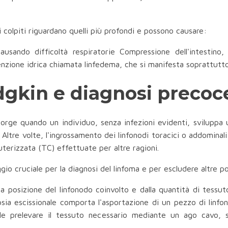
 colpiti riguardano quelli più profondi e possono causare:
ausando difficoltà respiratorie Compressione dell'intestin
tenzione idrica chiamata linfedema, che si manifesta soprattutt
gkin e diagnosi precoc
orge quando un individuo, senza infezioni evidenti, sviluppa
 Altre volte, l'ingrossamento dei linfonodi toracici o addomina
terizzata (TC) effettuate per altre ragioni.
io cruciale per la diagnosi del linfoma e per escludere altre po
la posizione del linfonodo coinvolto e dalla quantità di tessut
sia escissionale comporta l'asportazione di un pezzo di linfon
ibile prelevare il tessuto necessario mediante un ago cavo,