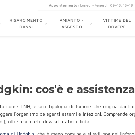
Appuntamento:
Lunedi - Venerdi: 09–13, 15–19
RISARCIMENTO
AMIANTO -
VITTIME DEL
DANNI
ASBESTO
DOVERE
in: cos'è e assistenza l
ato come LNH) è una tipologia di tumore che origina dai linfo
eggere l'organismo da agenti esterni e infezioni. Comprende orga
), oltre a una rete di vasi linfatici e linfa.
nfoma di Hodgkin
, che è meno comune e si sviluppa nei linfono