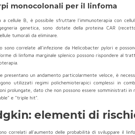
pi monocolonali per il linfoma
n a cellule B, è possibile sfruttare l'immunoterapia con cell
ingegneria genetica, sono dotate della proteina CAR (recett
llule tumorali da eliminare.
co sono correlate all'infezione da Helicobacter pylori e posson
forme di linfoma marginale splenico possono rispondere al tratt
oterapia.
he presentano un andamento particolarmente veloce, è necessa
gono utilizzati regimi polichemioterapici complessi in comb
ni prolungate, dato che non possono essere somministrati in re
ble" e "triple hit".
kin: elementi di risch
 sono correlati all'aumento delle probabilità di sviluppare il