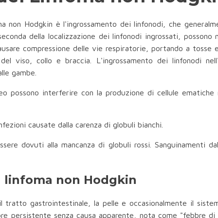
a non Hodgkin è l'ingrossamento dei linfonodi, che generalme
A seconda della localizzazione dei linfonodi ingrossati, posson
causare compressione delle vie respiratorie, portando a tosse e
 del viso, collo e braccia. L'ingrossamento dei linfonodi ne
alle gambe.
seo possono interferire con la produzione di cellule ematich
ezioni causate dalla carenza di globuli bianchi.
sere dovuti alla mancanza di globuli rossi. Sanguinamenti dal
del linfoma non Hodgkin
l tratto gastrointestinale, la pelle e occasionalmente il sist
bre persistente senza causa apparente, nota come "febbre di 