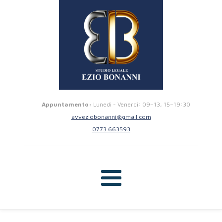
Appuntamento:
Lunedi - Venerdi: 09–13, 15–19:30
avveziobonanni@gmail.com
0773 663593