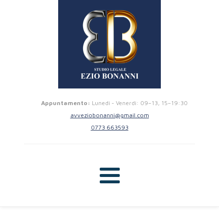
Appuntamento:
Lunedi - Venerdi: 09–13, 15–19:30
avveziobonanni@gmail.com
0773 663593