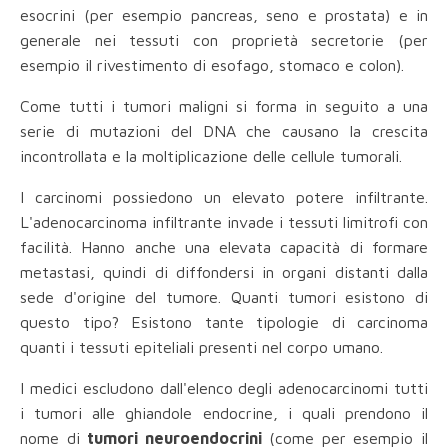
esocrini (per esempio pancreas, seno e prostata) e in
generale nei tessuti con proprietà secretorie (per
esempio il rivestimento di esofago, stomaco e colon).
Come tutti i tumori maligni si forma in seguito a una
serie di mutazioni del DNA che causano la crescita
incontrollata e la moltiplicazione delle cellule tumorali.
I carcinomi possiedono un elevato potere infiltrante.
L'adenocarcinoma infiltrante invade i tessuti limitrofi con
facilità. Hanno anche una elevata capacità di formare
metastasi, quindi di diffondersi in organi distanti dalla
sede d'origine del tumore. Quanti tumori esistono di
questo tipo? Esistono tante tipologie di carcinoma
quanti i tessuti epiteliali presenti nel corpo umano.
I medici escludono dall'elenco degli adenocarcinomi tutti
i tumori alle ghiandole endocrine, i quali prendono il
nome di
tumori neuroendocrini
(come per esempio il