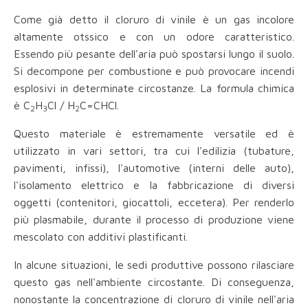
Come già detto il cloruro di vinile è un gas incolore
altamente otssico e con un odore caratteristico.
Essendo più pesante dell'aria può spostarsi lungo il suolo.
Si decompone per combustione e può provocare incendi
esplosivi in determinate circostanze. La formula chimica
è C
H
Cl / H
C=CHCl.
2
3
2
Questo materiale è estremamente versatile ed è
utilizzato in vari settori, tra cui l'edilizia (tubature,
pavimenti, infissi), l'automotive (interni delle auto),
l'isolamento elettrico e la fabbricazione di diversi
oggetti (contenitori, giocattoli, eccetera). Per renderlo
più plasmabile, durante il processo di produzione viene
mescolato con additivi plastificanti.
In alcune situazioni, le sedi produttive possono rilasciare
questo gas nell'ambiente circostante. Di conseguenza,
nonostante la concentrazione di cloruro di vinile nell'aria