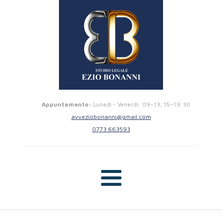
Appuntamento:
Lunedi - Venerdi: 09–13, 15–19:30
avveziobonanni@gmail.com
0773 663593