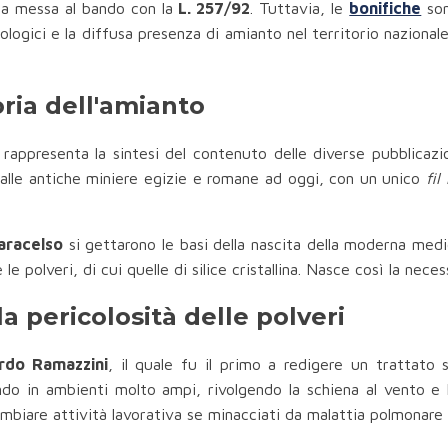
sua messa al bando con la
L. 257/92
. Tuttavia, le
bonifiche
son
iologici e la diffusa presenza di amianto nel territorio nazionale
oria dell'amianto
 rappresenta la sintesi del contenuto delle diverse pubblicazio
alle antiche miniere egizie e romane ad oggi, con un unico
fil
aracelso
si gettarono le basi della nascita della moderna medic
polveri, di cui quelle di silice cristallina. Nasce così la neces
a pericolosità delle polveri
rdo Ramazzini
, il quale fu il primo a redigere un trattato
ando in ambienti molto ampi, rivolgendo la schiena al vento 
biare attività lavorativa se minacciati da malattia polmonare 