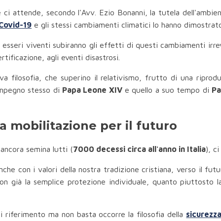
e ci attende, secondo l'Avv. Ezio Bonanni, la tutela dell'ambi
Covid-19
e gli stessi cambiamenti climatici lo hanno dimostrato
li esseri viventi subiranno gli effetti di questi cambiamenti irre
tificazione, agli eventi disastrosi.
filosofia, che superino il relativismo, frutto di una riproduz
l'impegno stesso di
Papa Leone XIV
e quello a suo tempo di
Pa
la mobilitazione per il futuro
 ancora semina lutti (
7000 decessi circa all'anno in Italia
), c
che con i valori della nostra tradizione cristiana, verso il fut
non già la semplice protezione individuale, quanto piuttosto 
 riferimento ma non basta occorre la filosofia della
sicurezza