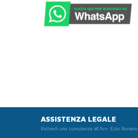
ASSISTENZA LEGALE
Richiedi una consulenza all'Avv. Ezio Bonann