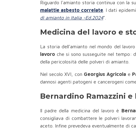
Riguardo l'amianto storia continua con la 
malattie asbesto correlate
. I dati epidem
di amianto in Italia -Ed.2024
".
Medicina del lavoro e st
La storia dell’amianto nel mondo del lavoro
lavoro
che si sono susseguite nel tempo: d
della pericolosità delle polveri di amianto.
Nel secolo XVI, con
Georgius Agricola
e
P
dannosi agenti patogeni e cancerogeni come le 
Bernardino Ramazzini e l
Il padre della medicina del lavoro è
Berna
consigliava di combattere le polveri lavor
aceto. Infine prevedeva eventualmente di cam