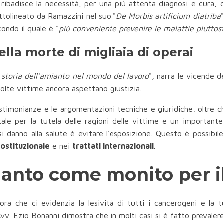
 ribadisce la necessità, per una più attenta diagnosi e cura, d
ttolineato da Ramazzini nel suo
"
De Morbis artificium diatriba
condo il quale è “
più conveniente prevenire le malattie piuttos
lla morte di migliaia di operai
 storia dell’amianto nel mondo del lavoro
", narra le vicende d
 molte vittime ancora aspettano giustizia.
testimonianze e le argomentazioni tecniche e giuridiche, oltre ch
ale per la tutela delle ragioni delle vittime e un importante
i danno alla salute è evitare l'esposizione. Questo è possibile 
ostituzionale
e nei
trattati internazionali
.
mianto come monito per i
ra che ci evidenzia la lesività di tutti i cancerogeni e la t
v. Ezio Bonanni dimostra che in molti casi si è fatto prevalere il