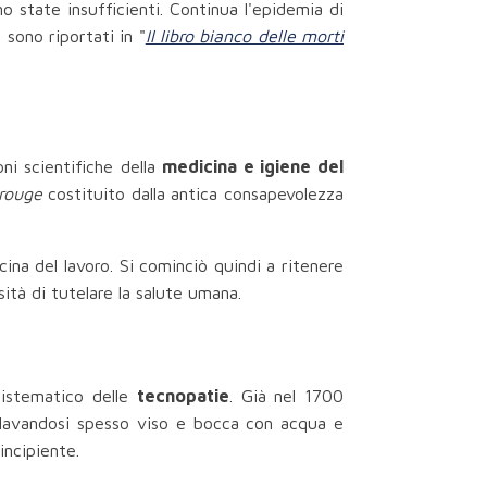
o state insufficienti. Continua l'epidemia di
 sono riportati in "
Il libro bianco delle morti
ni scientifiche della
medicina e igiene del
 rouge
costituito dalla antica consapevolezza
ina del lavoro. Si cominciò quindi a ritenere
sità di tutelare la salute umana.
 sistematico delle
tecnopatie
. Già nel 1700
e lavandosi spesso viso e bocca con acqua e
incipiente.