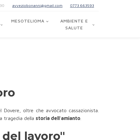
:30
avveziobonanni@gmail.com
0773 663593
MESOTELIOMA
AMBIENTE E
SALUTE
oro
l Dovere, oltre che avvocato cassazionista.
la tragedia della
storia dell'amianto
.
 del lavoro"