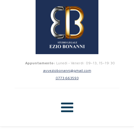
Appuntamento:
Lunedi - Venerdi: 09–13, 15–19:30
avveziobonanni@gmail.com
0773 663593