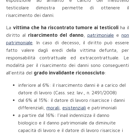
esposizione ad amianto e cancro del mesotelio
testicolare dimostra permette di ottenere il
risarcimento dei danni.
La
vittima che ha riscontrato tumore ai testicoli
ha il
diritto al
risarcimento del danno
,
patrimoniale
e
non
patrimoniale
. In caso di decesso, il diritto può essere
fatto valere dagli eredi della vittima defunta, per
responsabilità contrattuale ed extracontrattuale. Le
modalità per il risarcimento dei danni sono conseguenti
all'entità del
grado invalidante riconosciuto
:
inferiore al 6%: il risarcimento danni è a carico del
datore di lavoro (Cass. sez. lav., n. 2491/2008)
dal 6% al 15%: il datore di lavoro risarcisce i danni
differenziali,
morali
,
esistenziali
e patrimoniali
a partire dal 16%: l'inail indennizza il danno
biologico e il danno patrimoniale da diminuite
capacità di lavoro e il datore di lavoro risarcisce i