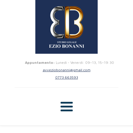
Appuntamento:
Lunedi - Venerdi: 09–13, 15–19:30
avveziobonanni@gmail.com
0773 663593