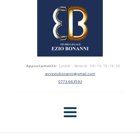
Appuntamento:
Lunedi - Venerdi: 09–13, 15–19:30
avveziobonanni@gmail.com
0773 663593