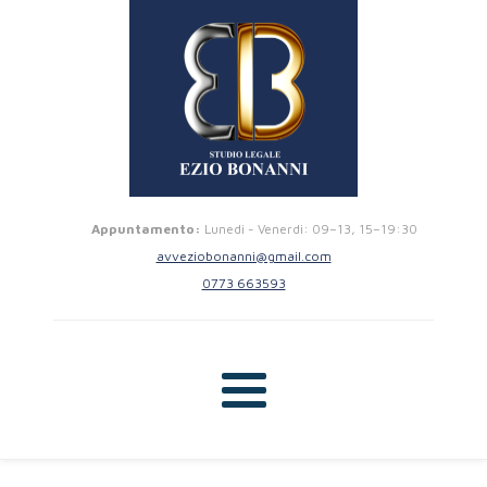
Appuntamento:
Lunedi - Venerdi: 09–13, 15–19:30
avveziobonanni@gmail.com
0773 663593