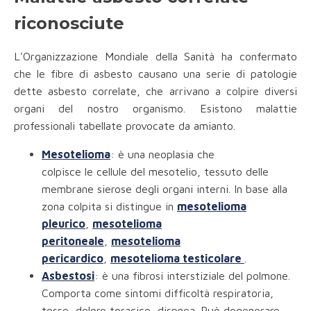
riconosciute
L'Organizzazione Mondiale della Sanità ha confermato
che le fibre di asbesto causano una serie di patologie
dette asbesto correlate, che arrivano a colpire diversi
organi del nostro organismo. Esistono malattie
professionali tabellate provocate da amianto.
Mesotelioma
: è una neoplasia che
colpisce le cellule del mesotelio, tessuto delle
membrane sierose degli organi interni. In base alla
zona colpita si distingue in
mesotelioma
pleurico
,
mesotelioma
peritoneale
,
mesotelioma
pericardico
,
mesotelioma testicolare
.
Asbestosi
: è una fibrosi interstiziale del polmone.
Comporta come sintomi difficoltà respiratoria,
tosse, dolore toracico, dispnea. Può degenerare