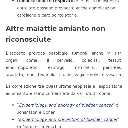
Danni cardiaci e respiratori
: le malattie asbesto
correlate possono provocare anche complicazioni
cardiache e cardiocircolatorie.
Altre malattie amianto non
riconosciute
L'asbesto provoca patologie tumorali anche in altri
organi come: il cervello, colecisti, tessuti
emolinfopoietici, esofago, mammella, pancreas,
prostata, rene, testicolo, tiroide, vagina-vulva e vescica.
La correlazione tra quest'ultima neoplasia e l'esposizione
ad amianto è stata confermata da vari studi, come:
“
Epidemiology and etiology of bladder cancer
“ di
Johansson e Cohen;
“
Epidemiology and prevention of bladder cancer
”
di Negri e La Vecchia;