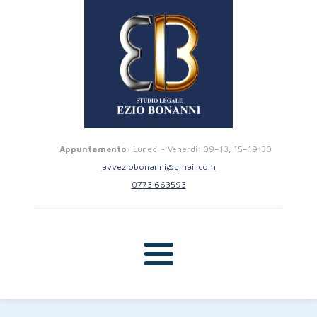
Appuntamento:
Lunedi - Venerdi: 09–13, 15–19:30
avveziobonanni@gmail.com
0773 663593