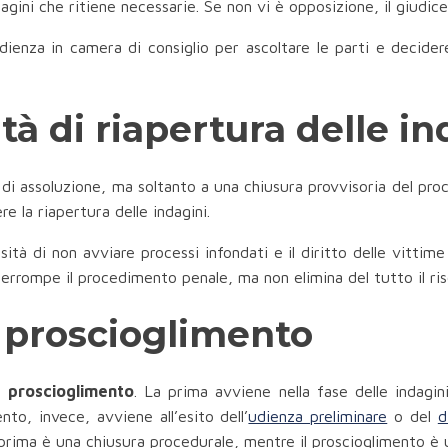
agini che ritiene necessarie. Se non vi è opposizione, il giudic
udienza in camera di consiglio per ascoltare le parti e decide
ità di riapertura delle i
 di assoluzione, ma soltanto a una chiusura provvisoria del p
re la riapertura delle indagini.
ità di non avviare processi infondati e il diritto delle vittime a
errompe il procedimento penale, ma non elimina del tutto il risc
l proscioglimento
al
proscioglimento
. La prima avviene nella fase delle indagin
nto, invece, avviene all’esito dell’
udienza preliminare
o del
d
 la prima è una chiusura procedurale, mentre il proscioglimento è