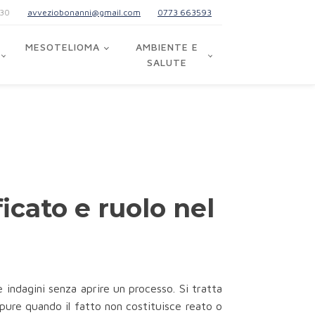
:30
avveziobonanni@gmail.com
0773 663593
MESOTELIOMA
AMBIENTE E
SALUTE
icato e ruolo nel
e indagini senza aprire un processo. Si tratta
ppure quando il fatto non costituisce reato o