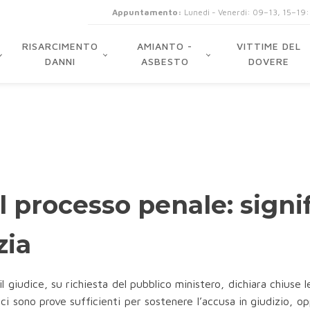
Appuntamento:
Lunedi - Venerdi: 09–13, 15–19
RISARCIMENTO
AMIANTO -
VITTIME DEL
DANNI
ASBESTO
DOVERE
 processo penale: signif
zia
l giudice, su richiesta del pubblico ministero, dichiara chiuse l
i sono prove sufficienti per sostenere l’accusa in giudizio, o