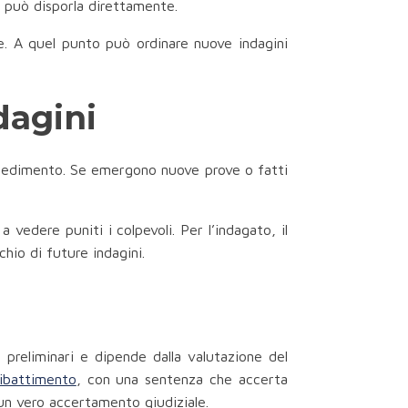
e può disporla direttamente.
re. A quel punto può ordinare nuove indagini
ndagini
rocedimento. Se emergono nuove prove o fatti
 vedere puniti i colpevoli. Per l’indagato, il
hio di future indagini.
i preliminari e dipende dalla valutazione del
ibattimento
, con una sentenza che accerta
 un vero accertamento giudiziale.