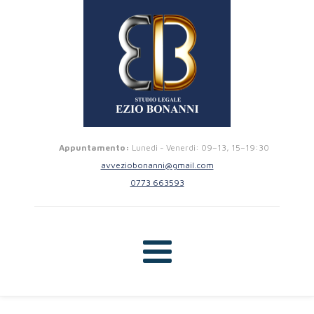
Appuntamento:
Lunedi - Venerdi: 09–13, 15–19:30
avveziobonanni@gmail.com
0773 663593