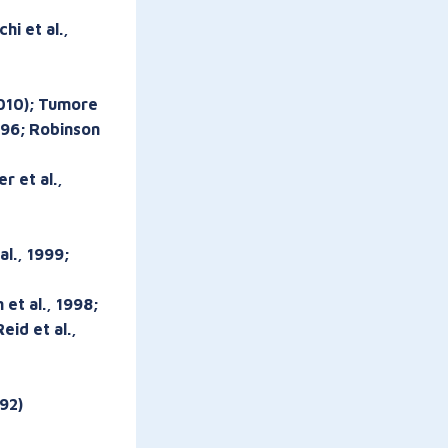
hi et al.,
2010); Tumore
1996; Robinson
r et al.,
l., 1999;
 et al., 1998;
eid et al.,
92)