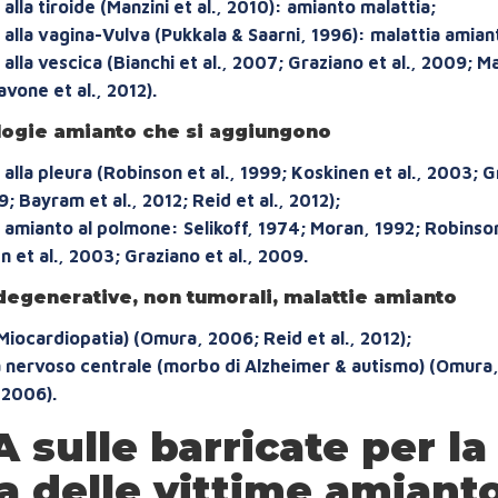
lla tiroide (Manzini et al., 2010): amianto malattia;
alla vagina-Vulva (Pukkala & Saarni, 1996): malattia amian
lla vescica (Bianchi et al., 2007; Graziano et al., 2009; Man
vone et al., 2012).
logie amianto che si aggiungono
alla pleura (Robinson et al., 1999; Koskinen et al., 2003; G
9; Bayram et al., 2012; Reid et al., 2012);
amianto al polmone: Selikoff, 1974; Moran, 1992; Robinson 
 et al., 2003; Graziano et al., 2009.
degenerative, non tumorali, malattie amianto
Miocardiopatia) (Omura, 2006; Reid et al., 2012);
 nervoso centrale (morbo di Alzheimer & autismo) (Omura,
2006).
 sulle barricate per la
a delle vittime amiant