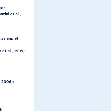
to;
zini et al.,
raziano et
et al., 1999;
 2006);
o