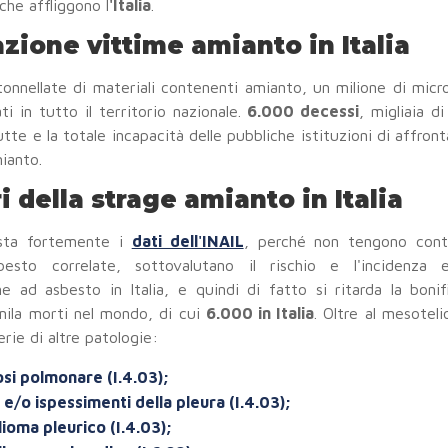
 che affliggono l
'Italia
.
azione vittime amianto in Italia
tonnellate di materiali contenenti amianto, un milione di micr
ti in tutto il territorio nazionale.
6.000 decessi
, migliaia di
utte e la totale incapacità delle pubbliche istituzioni di affront
ianto.
i della strage amianto in Italia
sta fortemente i
dati dell'INAIL
, perché non tengono cont
besto correlate, sottovalutano il rischio e l'incidenza e
one ad asbesto in Italia, e quindi di fatto si ritarda la bonif
ila morti nel mondo, di cui
6.000 in Italia
. Oltre al mesotel
rie di altre patologie:
si polmonare (I.4.03);
e/o ispessimenti della pleura (I.4.03);
ioma pleurico (I.4.03);