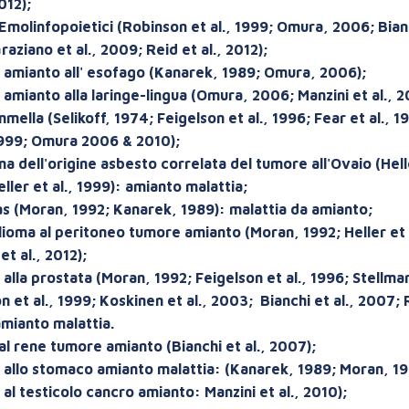
2012);
Emolinfopoietici (Robinson et al., 1999; Omura, 2006; Bianc
aziano et al., 2009; Reid et al., 2012);
amianto all' esofago (Kanarek, 1989; Omura, 2006);
amianto alla laringe-lingua (Omura, 2006; Manzini et al., 
mella (Selikoff, 1974; Feigelson et al., 1996; Fear et al., 
 1999; Omura 2006 & 2010);
a dell'origine asbesto correlata del tumore all'Ovaio (Helle
ller et al., 1999): amianto malattia;
s (Moran, 1992; Kanarek, 1989): malattia da amianto;
ioma al peritoneo tumore amianto (Moran, 1992; Heller et a
t al., 2012);
lla prostata (Moran, 1992; Feigelson et al., 1996; Stellman
 et al., 1999; Koskinen et al., 2003; Bianchi et al., 2007; R
amianto malattia.
al rene tumore amianto (Bianchi et al., 2007);
allo stomaco amianto malattia: (Kanarek, 1989; Moran, 19
al testicolo cancro amianto: Manzini et al., 2010);