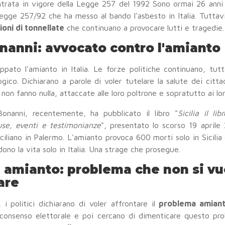
entrata in vigore della Legge 257 del 1992 Sono ormai 26 anni d
Legge 257/92 che ha messo al bando l'asbesto in Italia. Tuttav
ioni di tonnellate
che continuano a provocare lutti e tragedie.
nanni: avvocato contro l'amianto
ato l'amianto in Italia. Le forze politiche continuano, tutt
co. Dichiarano a parole di voler tutelare la salute dei cittadi
non fanno nulla, attaccate alle loro poltrone e sopratutto ai loro
onanni, recentemente, ha pubblicato il libro "
Sicilia il li
se, eventi e testimonianze
", presentato lo scorso 19 aprile 
ciliano in Palermo. L'amianto provoca 600 morti solo in Sicilia
ono la vita solo in Italia. Una strage che prosegue.
 amianto: problema che non si vu
are
 i politici dichiarano di voler affrontare il
problema amian
l consenso elettorale e poi cercano di dimenticare questo pr