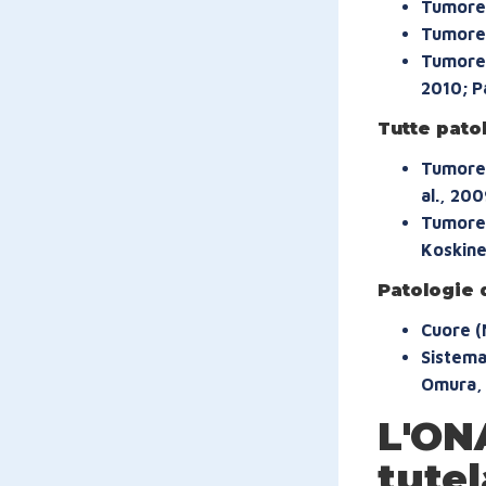
Tumore a
Tumore 
Tumore a
2010; Pa
Tutte pato
Tumore 
al., 200
Tumore 
Koskinen
Patologie 
Cuore (
Sistema
Omura, 
L'ONA
tutel