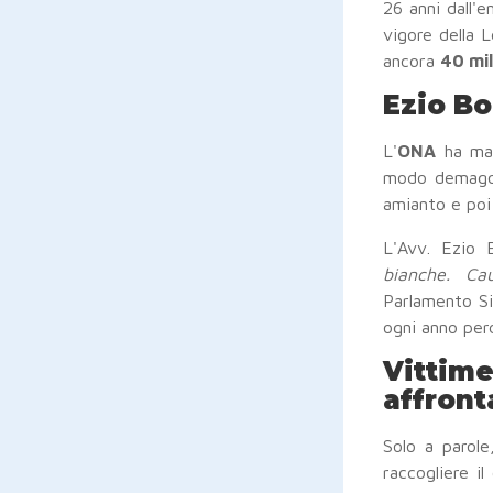
26 anni dall'
vigore della 
ancora
40 mil
Ezio Bo
L'
ONA
ha mapp
modo demagogi
amianto e poi 
L'Avv. Ezio B
bianche. Cau
Parlamento Si
ogni anno perd
Vittime
affront
Solo a parole,
raccogliere i