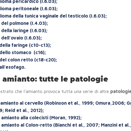
ioma pericardico (I.6.03);
ioma peritoneale (I.6.03);
oma della tunica vaginale del testicolo (I.6.03);
del polmone (I.4.03);
ella laringe (I.6.03);
dell’ovaio (I.6.03);
della faringe (c10-c13);
dello stomaco (c16);
del colon retto (c18-c20);
all'esofago.
 amianto: tutte le patologie
trato che l'amianto provoca tutta una serie di altre
patologi
amianto al cervello (Robinson et al., 1999; Omura,2006; G
9; Reid et al., 2012);
amianto alla colecisti (Moran, 1992);
amianto al Colon-retto (Bianchi et al., 2007; Manzini et al.