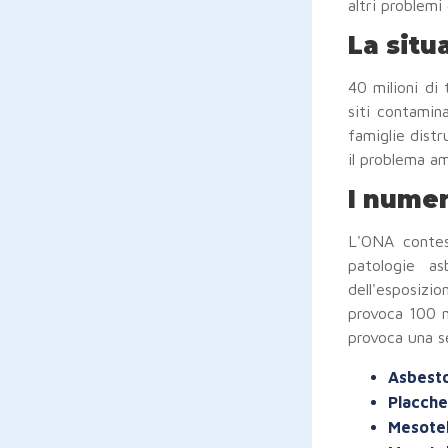
altri problemi
La situ
40 milioni di 
siti contamina
famiglie distr
il problema am
I numer
L'ONA conte
patologie as
dell'esposizi
provoca 100 m
provoca una se
Asbesto
Placche 
Mesotel