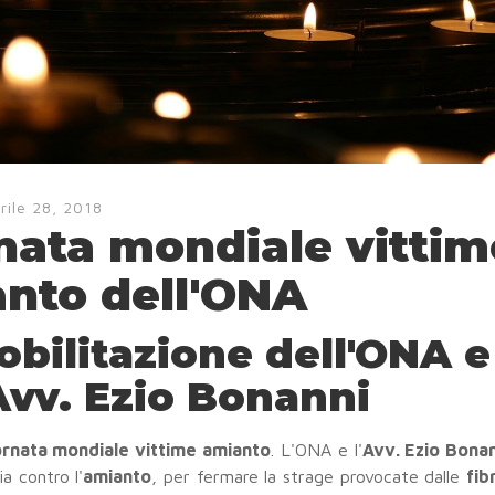
rile 28, 2018
nata mondiale vittim
nto dell'ONA
obilitazione dell'ONA e
Avv. Ezio Bonanni
ornata mondiale vittime amianto
. L'ONA e l'
Avv. Ezio Bona
ia contro l'
amianto
, per fermare la strage provocate dalle
fib