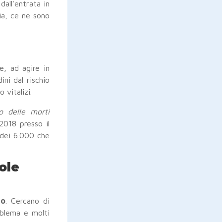
all'entrata in
ia, ce ne sono
e, ad agire in
ni dal rischio
 vitalizi.
bro delle morti
2018 presso il
 dei 6.000 che
ole
to
. Cercano di
oblema e molti