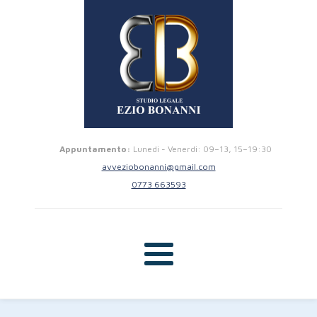
Appuntamento:
Lunedi - Venerdi: 09–13, 15–19:30
avveziobonanni@gmail.com
0773 663593