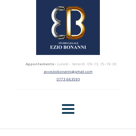
Appuntamento:
Lunedi - Venerdi: 09–13, 15–19:30
avveziobonanni@gmail.com
0773 663593