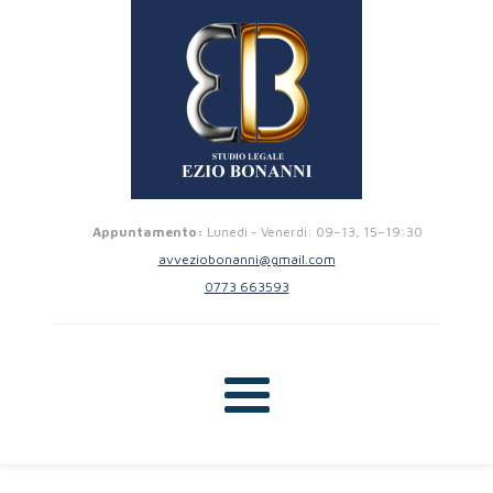
Appuntamento:
Lunedi - Venerdi: 09–13, 15–19:30
avveziobonanni@gmail.com
0773 663593