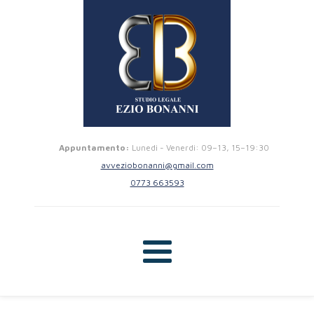
Appuntamento:
Lunedi - Venerdi: 09–13, 15–19:30
avveziobonanni@gmail.com
0773 663593