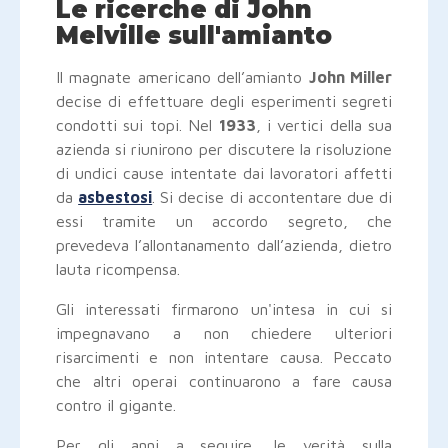
Le ricerche di John
Melville sull'amianto
Il magnate americano dell’amianto
John Miller
decise di effettuare degli esperimenti segreti
condotti sui topi. Nel
1933
, i vertici della sua
azienda si riunirono per discutere la risoluzione
di undici cause intentate dai lavoratori affetti
da
asbestosi
. Si decise di accontentare due di
essi tramite un accordo segreto, che
prevedeva l’allontanamento dall’azienda, dietro
lauta ricompensa.
Gli interessati firmarono un'intesa in cui si
impegnavano a non chiedere ulteriori
risarcimenti e non intentare causa. Peccato
che altri operai continuarono a fare causa
contro il gigante.
Per gli anni a seguire, le verità sulla