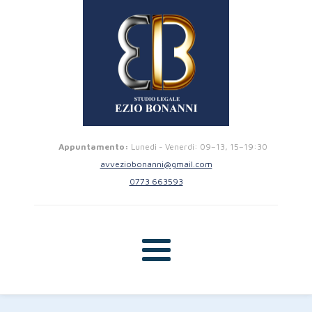
Appuntamento:
Lunedi - Venerdi: 09–13, 15–19:30
avveziobonanni@gmail.com
0773 663593