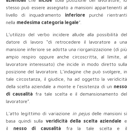
aziendali
che
incide
sulla posizione del lavoratore, lo
stesso può essere assegnato a mansioni appartenenti al
livello di inquadramento
inferiore
purché rientranti
nella
medesima categoria legale
”.
L’utilizzo del verbo incidere allude alla possibilità del
datore di lavoro “di retrocedere il lavoratore a una
mansione inferiore se adotta una riorganizzazione (di più
ampio respiro oppure anche circoscritta, al limite, al
lavoratore interessato) che incide in modo diretto sulla
posizione del lavoratore. L’indagine che può svolgere, in
tale circostanza, il giudice, ha ad oggetto la veridicità
della scelta aziendale a monte e l’esistenza di un
nesso
di causalità
fra tale scelta e il demansionamento del
lavoratore”.
L'atto legittimo di variazione
in pejus
delle mansioni si
basa quindi sulla
veridicità della scelta aziendale
e
il
nesso di causalità
fra la tale scelta e il