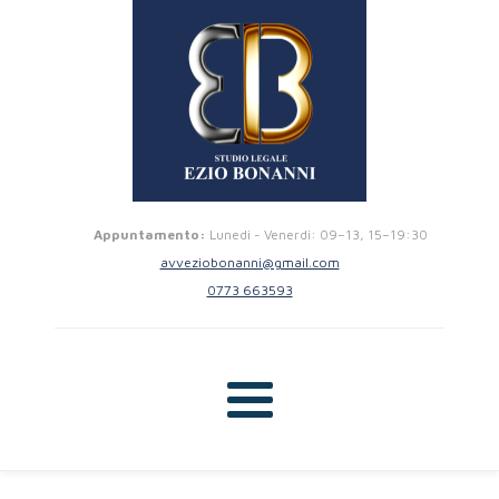
Appuntamento:
Lunedi - Venerdi: 09–13, 15–19:30
avveziobonanni@gmail.com
0773 663593