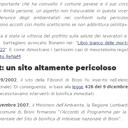
portante che ha coinvolto il comune pavese e il suo circ
i 4mila persone, un aspetto non trascurabile in questa vice
enunce degli ambientalisti nei confronti sulla pericolo
ono accolti con molto scetticismo se non addirittura ostilità».
 è stata la vittoria del profitto sulla salute dei lavoratori e
l battagliero avvocato Bonanni nel: “
Libro bianco delle morti
022
”. E come dimostrano i tantissimi casi di mesotelioma regist
rto ReNaM
.
t: un sito altamente pericoloso
79/2002
, il sito della Fibronit di Broni fu inserito nell'ele
onale). Di conseguenza, in base alla
legge
426 del 9 dicembre
 necessitavamo interventi di bonifica immediati.
vembre 2007,
il Ministero dell’Ambiente, la Regione Lombardi
 comune di Broni firmarono “
l’Accordo di Programma per la b
ientale del Sito di bonifica di interesse nazionale di Broni” .