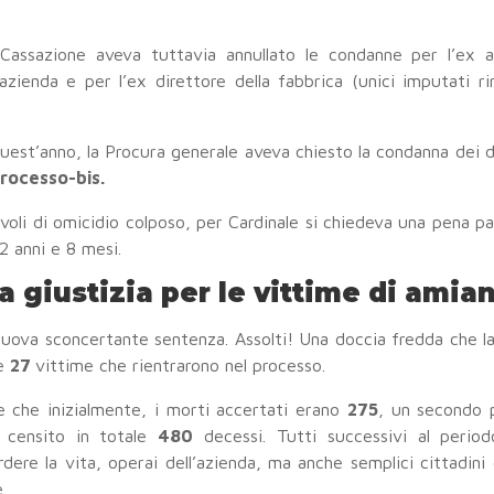
Cassazione aveva tuttavia annullato le condanne per l’ex a
’azienda e per l’ex direttore della fabbrica (unici imputati ri
uest’anno, la Procura generale aveva chiesto la condanna dei d
rocesso-bis.
voli di omicidio colposo, per Cardinale si chiedeva una pena pa
2 anni e 8 mesi.
 giustizia per le vittime di amia
nuova sconcertante sentenza. Assolti! Una doccia fredda che la
le
27
vittime che rientrarono nel processo.
re che inizialmente, i morti accertati erano
275
, un secondo 
 censito in totale
480
decessi. Tutti successivi al period
rdere la vita, operai dell’azienda, ma anche semplici cittadin
.