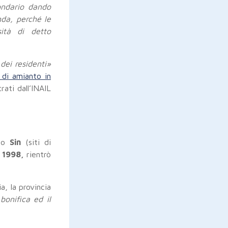
ondario dando
nda, perché le
sità di detto
 dei residenti»
 di amianto in
rati dall’INAIL
nco
Sin
(siti di
 1998,
rientrò
a, la provincia
onifica ed il