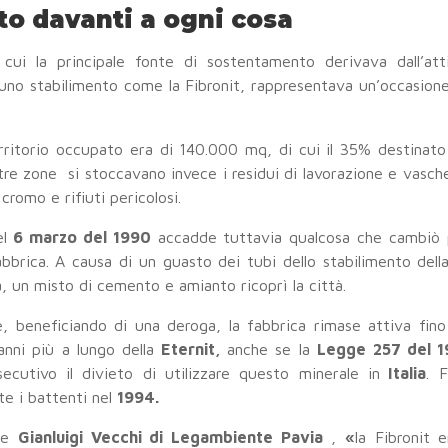
itto davanti a ogni cosa
 cui la principale fonte di sostentamento derivava dall’atti
i uno stabilimento come la Fibronit, rappresentava un’occasion
territorio occupato era di 140.000 mq, di cui il 35% destinato
altre zone si stoccavano invece i residui di lavorazione e vasch
 cromo e rifiuti pericolosi.
l
6 marzo del 1990
accadde tuttavia qualcosa che cambiò 
abbrica. A causa di un guasto dei tubi dello stabilimento dell
, un misto di cemento e amianto ricoprì la città.
, beneficiando di una deroga, la fabbrica rimase attiva fino
nni più a lungo della
Eternit,
anche se la
Legge 257 del 1
ecutivo il divieto di utilizzare questo minerale in
Italia
. F
te i battenti nel
1994.
sce
Gianluigi Vecchi di Legambiente Pavia
,
«
la Fibronit 