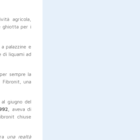
vità agricola,
e ghiotta per i
 a palazzine e
e di liquami ad
per sempre la
a Fibronit, una
 al giugno del
992,
aveva di
ibronit chiuse
era
una realtà