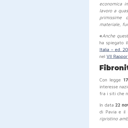
economica im
lavoro a quas
primissime d
materiale, fur
«
Anche questa
ha spiegato i
Italia – ed. 2
nel
VII Rappo
Fibroni
Con legge
1
interesse nazi
fra i siti che
In data
22 no
di Pavia e il
ripristino amb