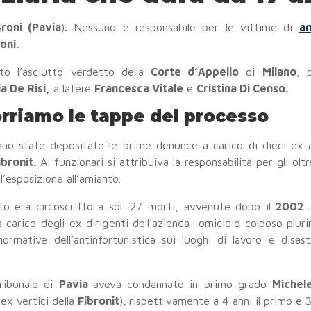
Broni (Pavia
)
.
Nessuno è responsabile per le vittime di
a
oni.
sto l’asciutto verdetto della
Corte d’Appello
di
Milano
, 
ia De Risi,
a latere
Francesca Vitale
e
Cristina Di Censo.
rriamo le tappe del processo
ano state depositate le prime denunce a carico di dieci ex-
ibronit.
Ai funzionari si attribuiva la responsabilità per gli ol
ll’esposizione all’amianto.
to era circoscritto a soli 27 morti, avvenute dopo il
2002
.
 carico degli ex dirigenti dell’azienda: omicidio colposo plur
normative dell’antinfortunistica sui luoghi di lavoro e disas
tribunale di
Pavia
aveva condannato in primo grado
Michel
ex vertici della
Fibronit
),
rispettivamente a 4 anni il primo e 