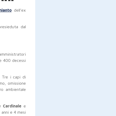
mianto
dell’ex
presieduta dal
amministratori
tre 400 decessi
 Tre i capi di
imo, omissione
tro ambientale
e Cardinale
e
3 anni e 4 mesi