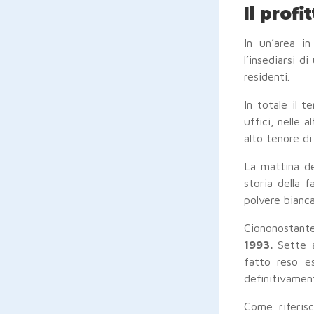
Il prof
In un’area in
l’insediarsi d
residenti.
In totale il 
uffici, nelle 
alto tenore di
La mattina de
storia della f
polvere bianca
Ciononostante
1993.
Sette a
fatto reso es
definitivamen
Come riferi