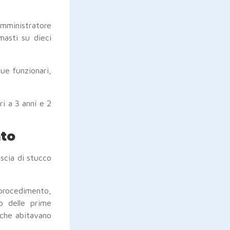
mministratore
masti su dieci
ue funzionari,
ri a 3 anni e 2
nto
scia di stucco
procedimento,
o delle prime
i che abitavano