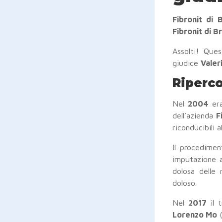
Fibronit di 
Fibronit di Br
Assolti! Que
giudice
Valer
Riperco
Nel
2004
er
dell’azienda
F
riconducibili a
Il procedimen
imputazione a
dolosa delle 
doloso.
Nel
2017
il 
Lorenzo Mo
(