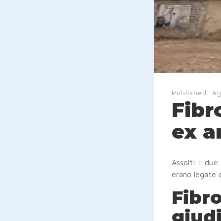
Published:
Ag
Fibro
ex a
Assolti i due
erano legate a
Fibro
giudi