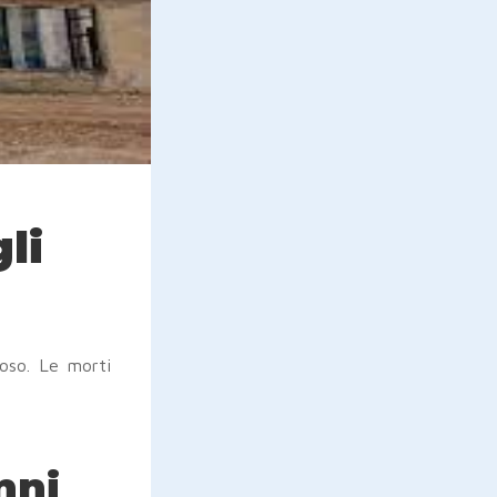
li
poso. Le morti
nni