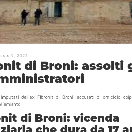
osto 9, 2022
nit di Broni: assolti g
mministratori
 imputati dell’ex Fibronit di Broni, accusati di omicidio col
ll’amianto.
nit di Broni: vicenda
ziaria che dura da 17 a