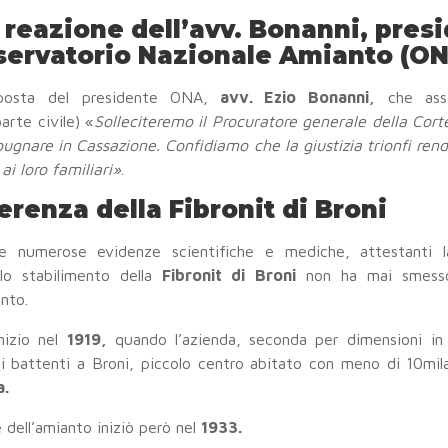
 reazione dell’avv. Bonanni, pres
servatorio Nazionale Amianto (O
posta del presidente ONA,
avv. Ezio Bonanni,
che assi
parte civile) «
Solleciteremo il Procuratore generale della Corte
ugnare in Cassazione. Confidiamo che la giustizia trionfi rend
 ai loro familiari»
.
ferenza della Fibronit di Broni
e numerose evidenze scientifiche e mediche, attestanti la
 lo stabilimento della
Fibronit di Broni
non ha mai smesso
nto.
nizio nel
1919,
quando l’azienda, seconda per dimensioni in 
 i battenti a Broni, piccolo centro abitato con meno di 10mila 
a.
 dell’amianto iniziò però nel
1933.