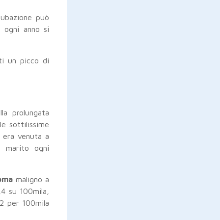
cubazione può
, ogni anno si
ti un picco di
la prolungata
e sottilissime
e era venuta a
l marito ogni
oma
maligno a
,4 su 100mila,
,2 per 100mila