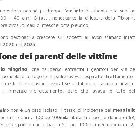
aumentato perché purtroppo l’amianto è subdolo e la sua in
 30 – 40 anni. Difatti, nonostante la chiusura della Fibronit
cora circa 25 casi di mesotelioma pleurico.
no destinati a crescere. Gli addetti ai lavori stimano infat
il
2020
e il
2025.
ione dei parenti delle vittime
io Mingrino
, che ha perso entrambi i genitori per via del
l pericoloso patogeno. Il padre aveva respirato direttamente l
durante le sue mansioni lavorative in fabbrica. La madre invec
 il minerale indirettamente, dato che lavava le tute de
rino non è un caso isolato. Il tasso di incidenza del
mesoteli
i uomini è pari a 100 su 100mila abitanti e per le donne di 68
edio Regionale che è pari a 5,1 per 100mila negli uomini e 2