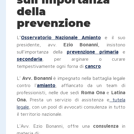
della
prevenzione
L
’
Osservatorio Nazionale Amianto
e il suo
presidente, avv.
Ezio Bonanni,
insistono
sull’importanza della
prevenzione primaria
e
secondaria
, per arginare o curare
tempestivamente ogni forna di
cancro
.
L’
Avv. Bonanni
è impegnato nella battaglia legale
contro l'
amianto
, affiancato da un team di
professionisti, nelle due sedi
Roma Ona
e
Latina
Ona.
Presta un servizio di assistenza e
tutela
legale
, con un pool di avvocati consulenza in tutto
il territorio nazionale.
L'Avv. Ezio Bonanni, offre una
consulenza
in
materia di: