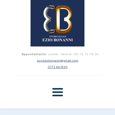
Appuntamento:
Lunedi - Venerdi: 09–13, 15–19:30
avveziobonanni@gmail.com
0773 663593