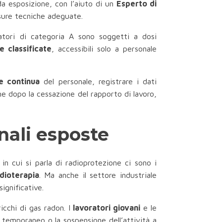
a esposizione, con l’aiuto di un
Esperto di
isure tecniche adeguate.
ratori di categoria A sono soggetti a dosi
e classificate
, accessibili solo a personale
e continua
del personale, registrare i dati
he dopo la cessazione del rapporto di lavoro,
onali esposte
 in cui si parla di radioprotezione ci sono i
dioterapia
. Ma anche il settore industriale
ignificative.
icchi di gas radon. I
lavoratori giovani
e le
o temporaneo o la sospensione dell’attività a