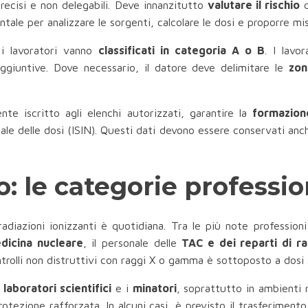
precisi e non delegabili. Deve innanzitutto
valutare il rischio
d
tale per analizzare le sorgenti, calcolare le dosi e proporre m
, i lavoratori vanno
classificati in categoria A o B
. I lavo
ggiuntive. Dove necessario, il datore deve delimitare le
zon
e iscritto agli elenchi autorizzati, garantire la
formazion
nale delle dosi (ISIN). Questi dati devono essere conservati anc
io: le categorie professi
radiazioni ionizzanti è quotidiana. Tra le più note professioni
dicina nucleare
, il personale delle
TAC e dei reparti di ra
ntrolli non distruttivi con raggi X o gamma è sottoposto a dosi s
i
laboratori scientifici
e i
minatori
, soprattutto in ambienti r
otezione rafforzata. In alcuni casi, è previsto il trasferiment