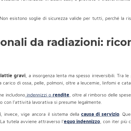
on esistono soglie di sicurezza valide per tutti, perché la ri
ionali da radiazioni: ric
lattie gravi
, a insorgenza lenta ma spesso irreversibili. Tra le
a carico di ossa, pelle, polmoni, oltre a leucemie, linfomi e cat
che includono
indennizzi o
rendite
, oltre al rimborso delle spes
esso con l’attività lavorativa si presume legalmente.
i
, invece, vige ancora il sistema della
causa di servizio
. Que
 La tutela avviene attraverso l’
equo indennizzo
, con iter più