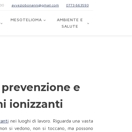
:30
avveziobonanni@gmail.com
0773 663593
MESOTELIOMA
AMBIENTE E
SALUTE
, prevenzione e
ni ionizzanti
zanti
nei luoghi di lavoro. Riguarda una vasta
oni non si vedono, non si toccano, ma possono