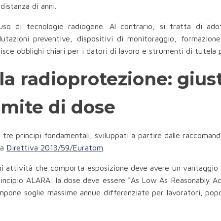
istanza di anni.
uso di tecnologie radiogene. Al contrario, si tratta di adot
alutazioni preventive, dispositivi di monitoraggio, formazione
lisce obblighi chiari per i datori di lavoro e strumenti di tutela 
a radioprotezione: giust
imite di dose
u tre principi fondamentali, sviluppati a partire dalle raccoma
la
Direttiva 2013/59/Euratom
.
ni attività che comporta esposizione deve avere un vantaggio co
incipio ALARA: la dose deve essere “As Low As Reasonably Ach
impone soglie massime annue differenziate per lavoratori, popo