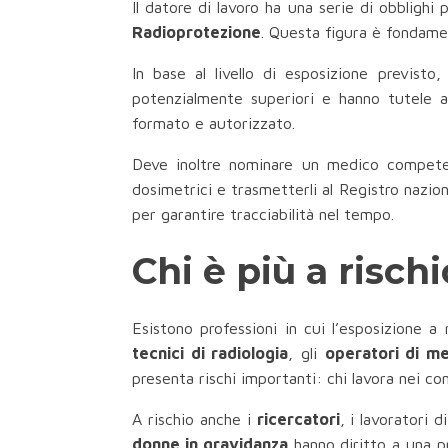
Il datore di lavoro ha una serie di obblighi 
Radioprotezione
. Questa figura è fondamen
In base al livello di esposizione previsto
potenzialmente superiori e hanno tutele a
formato e autorizzato.
Deve inoltre nominare un medico competent
dosimetrici e trasmetterli al Registro nazio
per garantire tracciabilità nel tempo.
Chi è più a risch
Esistono professioni in cui l’esposizione a 
tecnici di radiologia
, gli
operatori di me
presenta rischi importanti: chi lavora nei co
A rischio anche i
ricercatori
, i lavoratori d
donne in gravidanza
hanno diritto a una pr