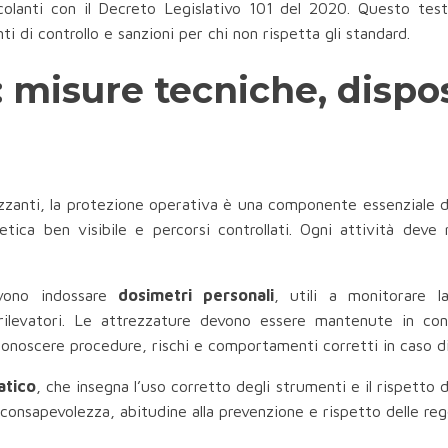
incolanti con il Decreto Legislativo 101 del 2020. Questo te
i di controllo e sanzioni per chi non rispetta gli standard.
 misure tecniche, dispos
nizzanti, la protezione operativa è una componente essenziale 
tica ben visibile e percorsi controllati. Ogni attività deve 
evono indossare
dosimetri personali
, utili a monitorare l
rilevatori. Le attrezzature devono essere mantenute in cond
 conoscere procedure, rischi e comportamenti corretti in caso di
atico
, che insegna l’uso corretto degli strumenti e il rispetto 
 consapevolezza, abitudine alla prevenzione e rispetto delle reg